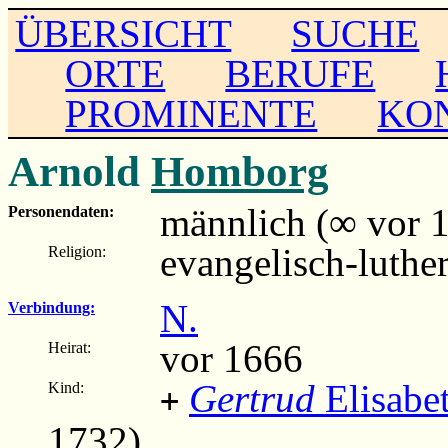
ÜBERSICHT
SUCHE
ORTE
BERUFE
PROMINENTE
KO
Arnold
Homborg
männlich (∞ vor 
Personendaten:
evangelisch-luthe
Religion:
N.
Verbindung:
vor 1666
Heirat:
Gertrud
Elisabe
Kind:
+
1732)