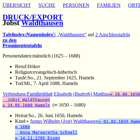
ÜBERSICHT
SUCHE
PERSONEN
FAMILIEN
ORT
DRUCK/EXPORT
Jobst
Waldthausen
Tafelindex:
Namenindex
5 „Waldthausen“
auf
2 Anschlusstafeln
zu den
Prominententafeln
Personendaten:
männlich (1625 – 1688)
Beruf:
Höker
Religion:
evangelisch-lutherisch
Taufe:
So., 21. September 1625, Hameln
Tod:
Mi., 7. April 1688, Hameln
Verbindung:
Familienblatt
Elisabeth (
Ilsabeth
) Matthias
∞ 26.06.1650
Jobst Waldthausen
(∞ 1650 – 1680)
± 24.05.1680 Hameln
Heirat:
So., 26. Juni 1650, Hameln
Kind:
Justus Wilhelm (
Jost
) Waldthausen
+
≈ 01.02.1655 Ham
∞ 1680
Anna Margaretha Schnell
∞ 14.11.1705 Essen