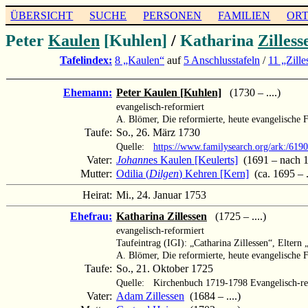
ÜBERSICHT
SUCHE
PERSONEN
FAMILIEN
OR
Peter
Kaulen
[Kuhlen]
/
Katharina
Zilless
Tafelindex:
8 „Kaulen“
auf
5 Anschlusstafeln
/
11 „Zille
Ehemann:
Peter Kaulen [Kuhlen]
(1730 – ....)
evangelisch-reformiert
A. Blömer, Die reformierte, heute evangelische
Taufe:
So., 26. März 1730
Quelle:
https://www.familysearch.org/ark:/61
Vater:
Johann
es Kaulen [Keulerts]
(1691 – nach 
Mutter:
Odilia (
Dilgen
) Kehren [Kern]
(ca. 1695 – ..
Heirat:
Mi., 24. Januar 1753
Ehefrau:
Katharina Zillessen
(1725 – ....)
evangelisch-reformiert
Taufeintrag (IGI): „Catharina Zillessen“, Elter
A. Blömer, Die reformierte, heute evangelische
Taufe:
So., 21. Oktober 1725
Quelle:
Kirchenbuch 1719-1798 Evangelisch-re
Vater:
Adam Zillessen
(1684 – ....)