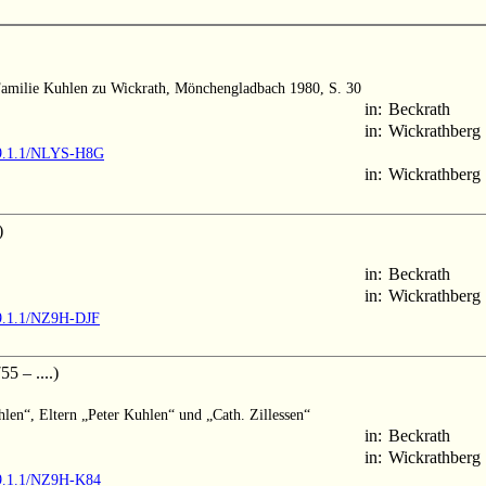
 Familie Kuhlen zu Wickrath, Mönchengladbach 1980, S. 30
in:
Beckrath
in:
Wickrathberg
M9.1.1/NLYS-H8G
in:
Wickrathberg
)
in:
Beckrath
in:
Wickrathberg
M9.1.1/NZ9H-DJF
5 – ....)
len“, Eltern „Peter Kuhlen“ und „Cath. Zillessen“
in:
Beckrath
in:
Wickrathberg
M9.1.1/NZ9H-K84