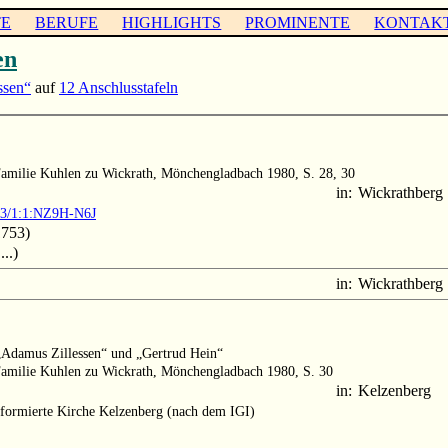
TE
BERUFE
HIGHLIGHTS
PROMINENTE
KONTAK
en
ssen“
auf
12 Anschlusstafeln
 Familie Kuhlen zu Wickrath, Mönchengladbach 1980, S. 28, 30
in:
Wickrathberg
903/1:1:NZ9H-N6J
1753)
..)
in:
Wickrathberg
n „Adamus Zillessen“ und „Gertrud Hein“
 Familie Kuhlen zu Wickrath, Mönchengladbach 1980, S. 30
in:
Kelzenberg
formierte Kirche Kelzenberg (nach dem IGI)