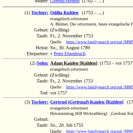
Mutter:
Gertrud Heinen
(1702 – ....)
(1)
Tochter:
Odilia Kuhlen
(1753 – ....)
evangelisch-reformiert
A. Blömer, Die reformierte, heute evangelische
Geburt:
(Zwilling)
Taufe:
Fr., 2. November 1753
Quelle:
https://www.familysearch.org/pal:/M
Heirat:
So., 30. August 1789
Ehepartner:
Peter Elsenbruch
+
(2)
Sohn:
Adam Kaulen [Kuhlen]
(1753 – vor 1757
evangelisch-reformiert
Geburt:
(Zwilling)
Taufe:
Fr., 2. November 1753
Quelle:
https://www.familysearch.org/pal:/M
Tod:
vor 1757
(3)
Tochter:
Gertrud (
Gertraud
) Kaulen [Kuhlen]
(175
evangelisch-reformiert
Heiratseintrag (KB Wickrathberg): „Gerdraut Kuh
Geburt:
Taufe:
So., 20. Juli 1755
Quelle:
https://www.familysearch.org/pal:/M