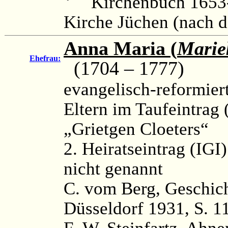
Kirchenbuch 1653-
Kirche Jüchen (nach 
Anna Maria (
Marie
Ehefrau:
(1704 – 1777)
evangelisch-reformier
Eltern im Taufeintrag 
„Grietgen Cloeters“
2. Heiratseintrag (IGI
nicht genannt
C. vom Berg, Geschich
Düsseldorf 1931, S. 1
F.-W. Steinfartz, Ahnen