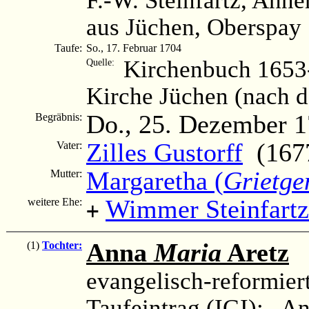
aus Jüchen, Oberspay 
Taufe:
So., 17. Februar 1704
Kirchenbuch 1653-
Quelle:
Kirche Jüchen (nach 
Do., 25. Dezember 
Begräbnis:
Zilles Gustorff
(1677
Vater:
Margaretha (
Grietge
Mutter:
Wimmer Steinfartz
weitere Ehe:
+
Anna
Maria
Aretz
(
(1)
Tochter:
evangelisch-reformier
Taufeintrag (IGI): „An