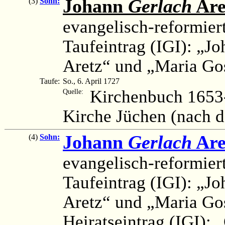
Johann
Gerlach
Are
(3)
Sohn:
evangelisch-reformier
Taufeintrag (IGI): „Joh
Aretz“ und „Maria Gos
Taufe:
So., 6. April 1727
Kirchenbuch 1653-
Quelle:
Kirche Jüchen (nach 
Johann
Gerlach
Are
(4)
Sohn:
evangelisch-reformier
Taufeintrag (IGI): „Jo
Aretz“ und „Maria Gos
Heiratseintrag (IGI): 