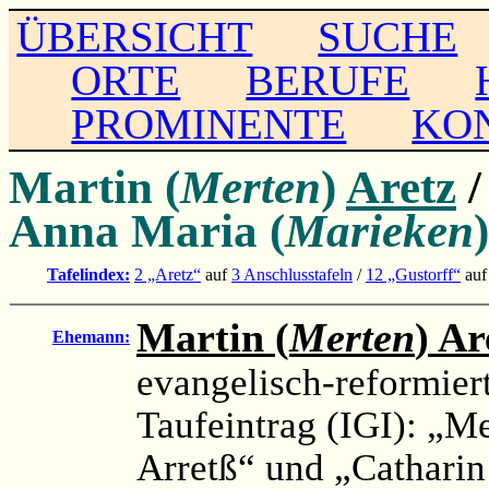
ÜBERSICHT
SUCHE
ORTE
BERUFE
PROMINENTE
KO
Martin (
Merten
)
Aretz
/
Anna Maria (
Marieken
Tafelindex:
2 „Aretz“
auf
3 Anschlusstafeln
/
12 „Gustorff“
au
Martin (
Merten
) Ar
Ehemann:
evangelisch-reformier
Taufeintrag (IGI): „M
Arretß“ und „Cathari