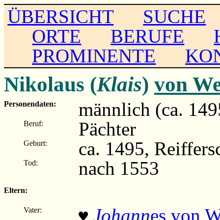
ÜBERSICHT
SUCHE
ORTE
BERUFE
PROMINENTE
KO
Nikolaus (
Klais
)
von We
männlich (ca. 149
Personendaten:
Pächter
Beruf:
ca. 1495, Reiffers
Geburt:
nach 1553
Tod:
Eltern:
Johann
es von 
Vater:
♥