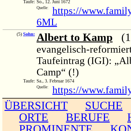
Taufe:
So., 12. Juni 1672
https://www.fami
Quelle:
6ML
Albert to Kamp
(16
(5)
Sohn:
evangelisch-reformier
Taufeintrag (IGI): „Al
Camp“ (!)
Taufe:
Sa., 3. Februar 1674
https://www.famil
Quelle:
ÜBERSICHT
SUCHE
ORTE
BERUFE
PROMINENTE
KO