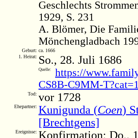
Geschlechts Strommen
1929, S. 231
A. Blömer, Die Famili
Mönchengladbach 199
Geburt:
ca. 1666
So., 28. Juli 1686
1. Heirat:
https://www.famil
Quelle:
CS8B-C9MM-T?cat=1
vor 1728
Tod:
Kunigunda (
Coen
) 
Ehepartner:
[Brechtgens]
Konfirmation: Do., 
Ereignisse: