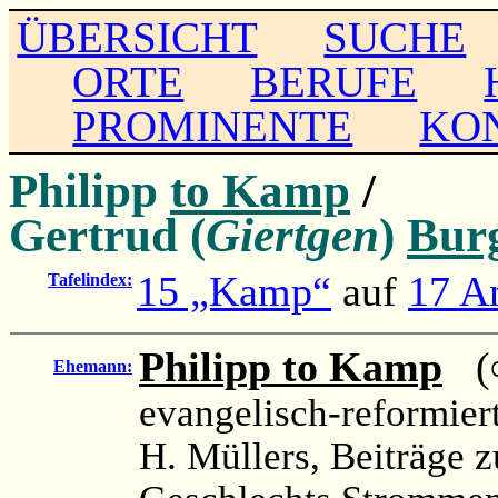
ÜBERSICHT
SUCHE
ORTE
BERUFE
PROMINENTE
KO
Philipp
to Kamp
/
Gertrud (
Giertgen
)
Bur
15 „Kamp“
auf
17 An
Tafelindex:
Philipp to Kamp
(∞ 
Ehemann:
evangelisch-reformier
H. Müllers, Beiträge 