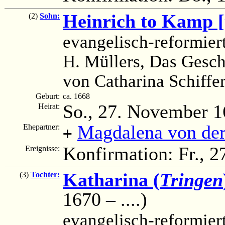
Heinrich to Kamp 
(2)
Sohn:
evangelisch-reformier
H. Müllers, Das Gesc
von Catharina Schiffe
Geburt:
ca. 1668
So., 27. November 
Heirat:
Magdalena von der
Ehepartner:
+
Konfirmation: Fr., 2
Ereignisse:
Katharina (
Tringen
(3)
Tochter:
1670 – ....)
evangelisch-reformier