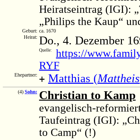
Heiratseintrag (IGI): 
„Philips the Kaup“ un
Geburt:
ca. 1670
Do., 4. Dezember 1
Heirat:
https://www.famil
Quelle:
RYF
Matthias (
Mattheis
Ehepartner:
+
Christian to Kamp
(4)
Sohn:
evangelisch-reformier
Taufeintrag (IGI): „Ch
to Camp“ (!)