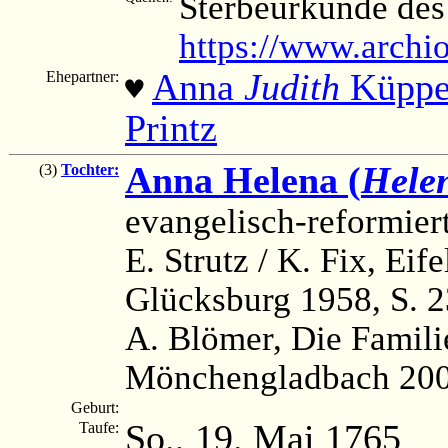
Sterbeurkunde des
https://www.archi
Anna
Judith
Küppe
Ehepartner:
♥
Printz
Anna Helena (
Hele
(3)
Tochter:
evangelisch-reformier
E. Strutz / K. Fix, Ei
Glücksburg 1958, S. 
A. Blömer, Die Famili
Mönchengladbach 2003
Geburt:
So., 19. Mai 1765
Taufe: