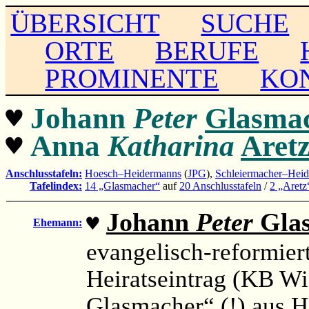
ÜBERSICHT
SUCHE
ORTE
BERUFE
PROMINENTE
KO
♥
Johann
Peter
Glasma
♥
Anna
Katharina
Aret
Anschlusstafeln:
Hoesch–Heidermanns
(
JPG
),
Schleiermacher–Hei
Tafelindex:
14 „Glasmacher“
auf
20 Anschlusstafeln
/
2 „Aretz
Johann
Peter
Gla
♥
Ehemann:
evangelisch-reformiert
Heiratseintrag (KB Wi
Glasmacher“ (!) aus H