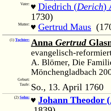
Diedrich (
Derich
) 
Vater:
♥
1730)
Gertrud Maus
(170
Mutter:
♥
Anna
Gertrud
Glas
(1)
Tochter:
evangelisch-reformier
A. Blömer, Die Famili
Mönchengladbach 200
Geburt:
So., 13. April 1760
Taufe:
Johann Theodor (
(2)
Sohn:
♥
1839)