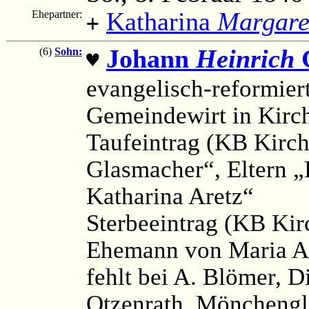
Katharina
Margare
Ehepartner:
+
Johann
Heinrich
G
(6)
Sohn:
♥
evangelisch-reformier
Gemeindewirt in Kirc
Taufeintrag (KB Kirch
Glasmacher“, Eltern 
Katharina Aretz“
Sterbeeintrag (KB Kir
Ehemann von Maria Ag
fehlt bei A. Blömer, 
Otzenrath, Mönchengl