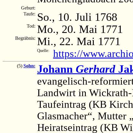
Geburt:
So., 10. Juli 1768
Taufe:
Mo., 20. Mai 1771
Tod:
Mi., 22. Mai 1771
Begräbnis:
https://www.archi
Quelle:
Johann
Gerhard
Jak
(5)
Sohn:
evangelisch-reformier
Landwirt in Wickrath-
Taufeintrag (KB Kirch
Glasmacher“, Mutter 
Heiratseintrag (KB Wi