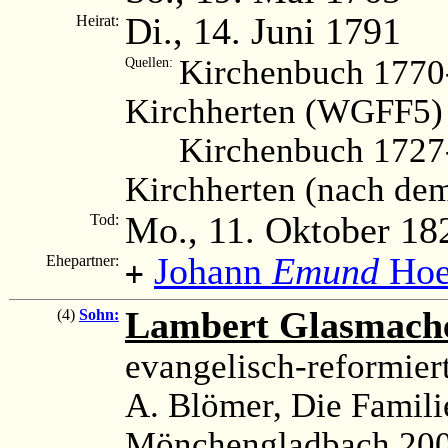
Di., 14. Juni 1791
Heirat:
Kirchenbuch 1770
Quellen:
Kirchherten (WGFF5)
Kirchenbuch 1727
Kirchherten (nach de
Mo., 11. Oktober 18
Tod:
Johann
Emund
Hoe
Ehepartner:
+
Lambert Glasmach
(4)
Sohn:
evangelisch-reformier
A. Blömer, Die Famili
Mönchengladbach 200