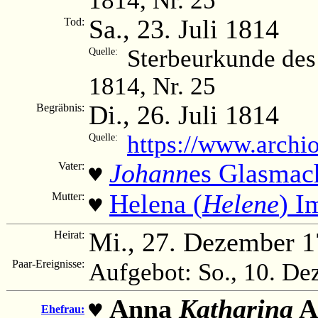
Sa., 23. Juli 1814
Tod:
Sterbeurkunde des
Quelle:
1814, Nr. 25
Di., 26. Juli 1814
Begräbnis:
https://www.archi
Quelle:
Johann
es Glasmac
Vater:
♥
Helena (
Helene
) I
Mutter:
♥
Mi., 27. Dezember 
Heirat:
Paar-Ereignisse:
Aufgebot: So., 10. D
Anna
Katharina
A
♥
Ehefrau: