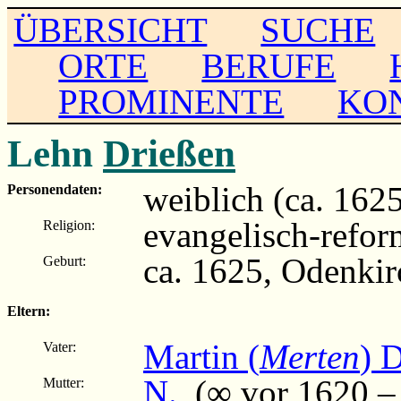
ÜBERSICHT
SUCHE
ORTE
BERUFE
PROMINENTE
KO
Lehn
Drießen
weiblich (ca. 1625 
Personendaten:
evangelisch-refor
Religion:
ca. 1625, Odenki
Geburt:
Eltern:
Martin (
Merten
) 
Vater:
N.
(∞ vor 1620 – .
Mutter: