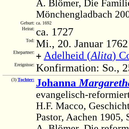
A. Blömer, Die Famili
Mönchengladbach 200
Geburt:
ca. 1692
ca. 1727
Heirat:
Mi., 20. Januar 1762
Tod:
Adelheid (
Alita
) C
Ehepartner:
+
Konfirmation: So., 
Ereignisse:
Johanna
Margareth
(3)
Tochter:
evangelisch-reformier
H.F. Macco, Geschicht
Pastor, Aachen 1905, 
A. Blömer, Die reform