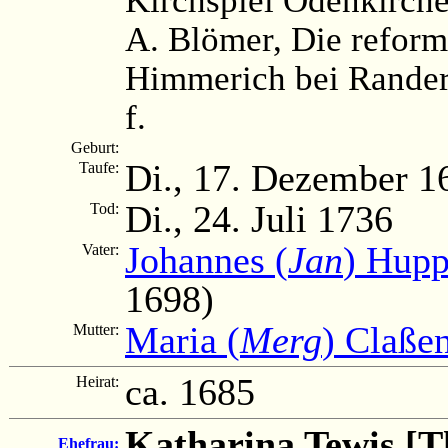
A. Blömer, Die reform
Himmerich bei Rander
f.
Geburt:
Di., 17. Dezember 1
Taufe:
Di., 24. Juli 1736
Tod:
Johannes (
Jan
) Hupp
Vater:
1698)
Maria (
Merg
) Claße
Mutter:
ca. 1685
Heirat:
Katharina Tewis [T
Ehefrau: