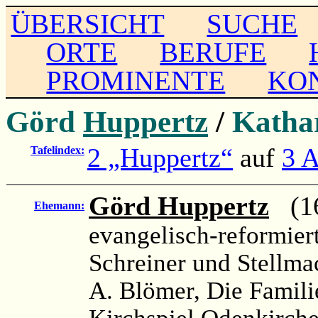
ÜBERSICHT
SUCHE
ORTE
BERUFE
PROMINENTE
KO
Görd
Huppertz
/
Katha
2 „Huppertz“
auf
3 A
Tafelindex:
Görd Huppertz
(16
Ehemann:
evangelisch-reformiert
Schreiner und Stellma
A. Blömer, Die Famil
Kirchspiel Odenkirch