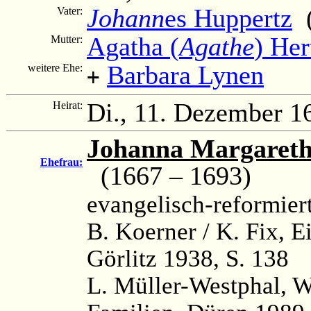
Johann
es Huppertz
(
Vater:
Agatha (
Agathe
) Her
Mutter:
Barbara Lynen
weitere Ehe:
+
Di., 11. Dezember 1
Heirat:
Johanna Margareth
Ehefrau:
(1667 – 1693)
evangelisch-reformier
B. Koerner / K. Fix, 
Görlitz 1938, S. 138
L. Müller-Westphal, 