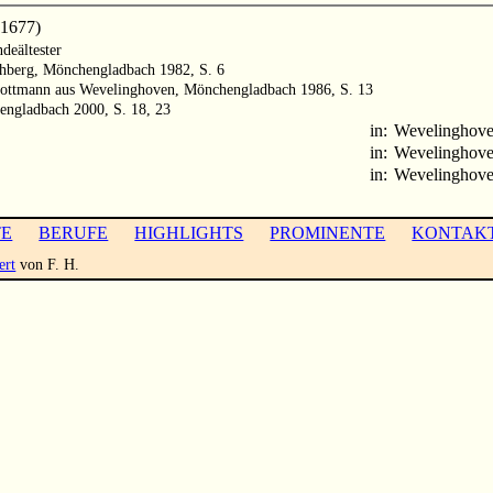
 1677)
deältester
thberg, Mönchengladbach 1982, S. 6
Kottmann aus Wevelinghoven, Mönchengladbach 1986, S. 13
hengladbach 2000, S. 18, 23
in:
Wevelinghov
in:
Wevelinghov
in:
Wevelinghov
TE
BERUFE
HIGHLIGHTS
PROMINENTE
KONTAK
ert
von F. H.