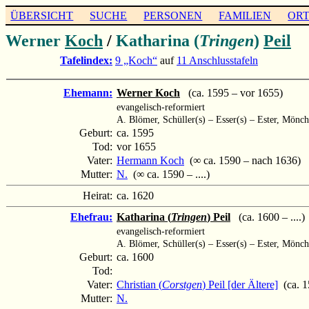
ÜBERSICHT
SUCHE
PERSONEN
FAMILIEN
OR
Werner
Koch
/
Katharina (
Tringen
)
Peil
Tafelindex:
9 „Koch“
auf
11 Anschlusstafeln
Ehemann:
Werner Koch
(ca. 1595 – vor 1655)
evangelisch-reformiert
A. Blömer, Schüller(s) – Esser(s) – Ester, Mönc
Geburt:
ca. 1595
Tod:
vor 1655
Vater:
Hermann Koch
(∞ ca. 1590 – nach 1636)
Mutter:
N.
(∞ ca. 1590 – ....)
Heirat:
ca. 1620
Ehefrau:
Katharina (
Tringen
) Peil
(ca. 1600 – ....)
evangelisch-reformiert
A. Blömer, Schüller(s) – Esser(s) – Ester, Mönc
Geburt:
ca. 1600
Tod:
Vater:
Christian (
Corstgen
) Peil [der Ältere]
(ca. 1
Mutter:
N.