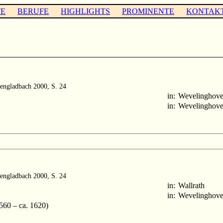
TE
BERUFE
HIGHLIGHTS
PROMINENTE
KONTAK
hengladbach 2000, S. 24
in:
Wevelinghov
in:
Wevelinghov
hengladbach 2000, S. 24
in:
Wallrath
in:
Wevelinghov
560 – ca. 1620)