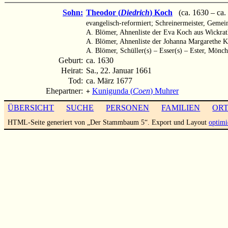
Sohn:
Theodor (
Diedrich
) Koch
(ca. 1630 – ca.
evangelisch-reformiert; Schreinermeister, Gemein
A. Blömer, Ahnenliste der Eva Koch aus Wickra
A. Blömer, Ahnenliste der Johanna Margarethe 
A. Blömer, Schüller(s) – Esser(s) – Ester, Mönc
Geburt:
ca. 1630
Heirat:
Sa., 22. Januar 1661
Tod:
ca. März 1677
Ehepartner:
Kunigunda (
Coen
) Muhrer
+
ÜBERSICHT
SUCHE
PERSONEN
FAMILIEN
OR
HTML-Seite generiert von „Der Stammbaum 5“. Export und Layout
optimi