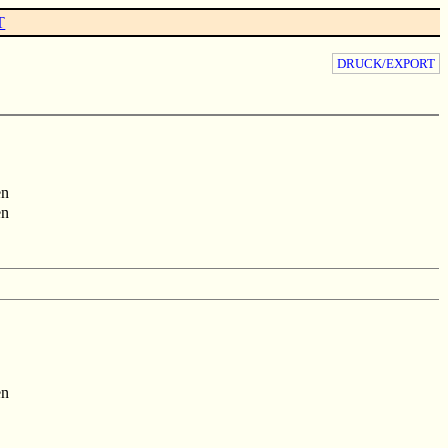
T
DRUCK/EXPORT
en
en
en