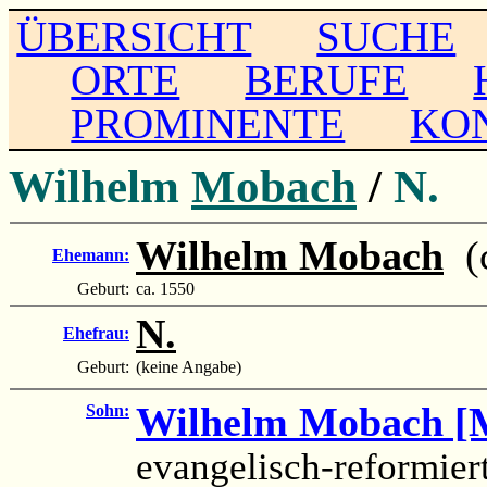
ÜBERSICHT
SUCHE
ORTE
BERUFE
PROMINENTE
KO
Wilhelm
Mobach
/
N.
Wilhelm Mobach
(c
Ehemann:
Geburt:
ca. 1550
N.
Ehefrau:
Geburt:
(keine Angabe)
Wilhelm Mobach [
Sohn:
evangelisch-reformier