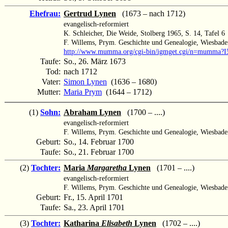
Ehefrau:
Gertrud Lynen
(1673 – nach 1712)
evangelisch-reformiert
K. Schleicher, Die Weide, Stolberg 1965, S. 14, Tafel 6
F. Willems, Prym. Geschichte und Genealogie, Wiesbade
http://www.mumma.org/cgi-bin/igmget.cgi/n=mumma?I
Taufe:
So., 26. März 1673
Tod:
nach 1712
Vater:
Simon Lynen
(1636 – 1680)
Mutter:
Maria Prym
(1644 – 1712)
(1)
Sohn:
Abraham Lynen
(1700 – ....)
evangelisch-reformiert
F. Willems, Prym. Geschichte und Genealogie, Wiesbade
Geburt:
So., 14. Februar 1700
Taufe:
So., 21. Februar 1700
(2)
Tochter:
Maria
Margaretha
Lynen
(1701 – ....)
evangelisch-reformiert
F. Willems, Prym. Geschichte und Genealogie, Wiesbade
Geburt:
Fr., 15. April 1701
Taufe:
Sa., 23. April 1701
(3)
Tochter:
Katharina
Elisabeth
Lynen
(1702 – ....)