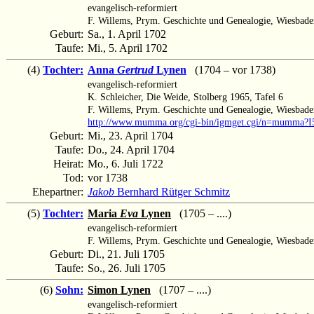
evangelisch-reformiert
F. Willems, Prym. Geschichte und Genealogie, Wiesbade
Geburt:
Sa., 1. April 1702
Taufe:
Mi., 5. April 1702
(4)
Tochter:
Anna
Gertrud
Lynen
(1704 – vor 1738)
evangelisch-reformiert
K. Schleicher, Die Weide, Stolberg 1965, Tafel 6
F. Willems, Prym. Geschichte und Genealogie, Wiesbade
http://www.mumma.org/cgi-bin/igmget.cgi/n=mumma?I
Geburt:
Mi., 23. April 1704
Taufe:
Do., 24. April 1704
Heirat:
Mo., 6. Juli 1722
Tod:
vor 1738
Ehepartner:
Jakob
Bernhard Rütger Schmitz
(5)
Tochter:
Maria
Eva
Lynen
(1705 – ....)
evangelisch-reformiert
F. Willems, Prym. Geschichte und Genealogie, Wiesbade
Geburt:
Di., 21. Juli 1705
Taufe:
So., 26. Juli 1705
(6)
Sohn:
Simon Lynen
(1707 – ....)
evangelisch-reformiert