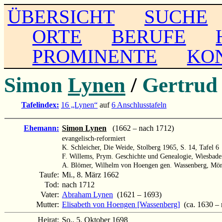
ÜBERSICHT
SUCHE
ORTE
BERUFE
PROMINENTE
KO
Simon
Lynen
/
Gertru
Tafelindex:
16 „Lynen“
auf
6 Anschlusstafeln
Ehemann:
Simon Lynen
(1662 – nach 1712)
evangelisch-reformiert
K. Schleicher, Die Weide, Stolberg 1965, S. 14, Tafel 6
F. Willems, Prym. Geschichte und Genealogie, Wiesbade
A. Blömer, Wilhelm von Hoengen gen. Wassenberg, Mön
Taufe:
Mi., 8. März 1662
Tod:
nach 1712
Vater:
Abraham Lynen
(1621 – 1693)
Mutter:
Elisabeth von Hoengen [Wassenberg]
(ca. 1630 – 
Heirat:
So., 5. Oktober 1698