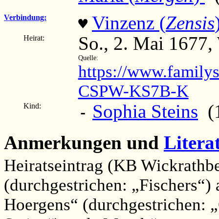
Vinzenz (
Zensis
Verbindung:
♥
So., 2. Mai 1677,
Heirat:
Quelle:
https://www.family
CSPW-KS7B-K
Sophia Steins
(1
Kind:
-
Anmerkungen und
Litera
Heiratseintrag (KB Wickrathb
(durchgestrichen: „Fischers“) 
Hoergens“ (durchgestrichen: 