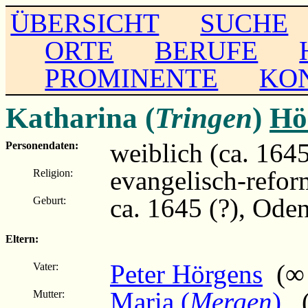
ÜBERSICHT
SUCHE
ORTE
BERUFE
PROMINENTE
KO
Katharina (
Tringen
)
Hö
weiblich (ca. 1645 
Personendaten:
evangelisch-refor
Religion:
ca. 1645 (?), Ode
Geburt:
Eltern:
Peter Hörgens
(∞ 
Vater:
Maria (
Mergen
)
(
Mutter: