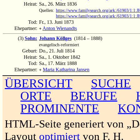
Heirat:
Sa., 26. März 1836
Quellen:
https://www.familysearch.org/ark:/61903/1:1
https://www.familysearch.org/ark:/61903/1:1
Tod:
Fr., 13. Juni 1873
Ehepartner:
Anton Wienandts
+
(3)
Sohn:
Johann Köllges
(1814 – 1888)
evangelisch-reformiert
Geburt:
Do., 21. Juli 1814
Heirat:
Sa., 1. Oktober 1842
Tod:
Sa., 17. März 1888
Ehepartner:
Maria Katharina Jansen
+
ÜBERSICHT
SUCHE
ORTE
BERUFE
PROMINENTE
KO
HTML-Seite generiert von „
Layout
optimiert
von F. H.