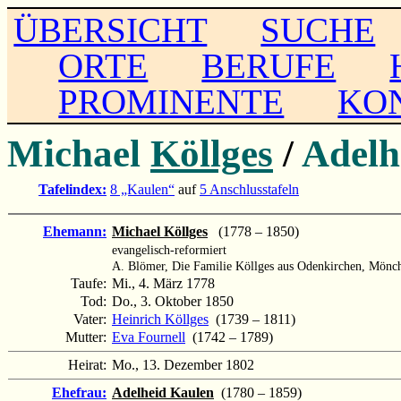
ÜBERSICHT
SUCHE
ORTE
BERUFE
PROMINENTE
KO
Michael
Köllges
/
Adelh
Tafelindex:
8 „Kaulen“
auf
5 Anschlusstafeln
Ehemann:
Michael Köllges
(1778 – 1850)
evangelisch-reformiert
A. Blömer, Die Familie Köllges aus Odenkirchen, Mönc
Taufe:
Mi., 4. März 1778
Tod:
Do., 3. Oktober 1850
Vater:
Heinrich Köllges
(1739 – 1811)
Mutter:
Eva Fournell
(1742 – 1789)
Heirat:
Mo., 13. Dezember 1802
Ehefrau:
Adelheid Kaulen
(1780 – 1859)