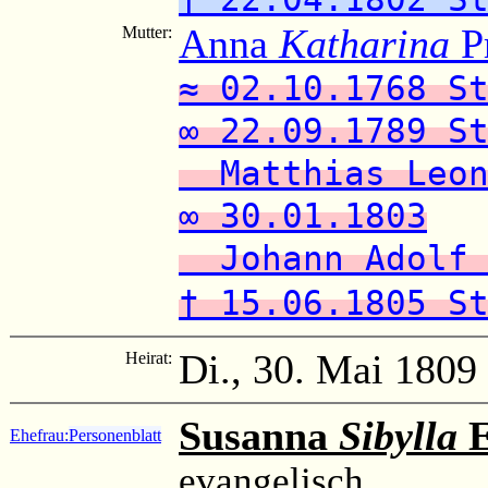
Anna
Katharina
P
Mutter:
≈ 02.10.1768 S
∞ 22.09.1789 S
Matthias Leon
∞ 30.01.1803
Johann Adolf 
† 15.06.1805 S
Di., 30. Mai 1809
Heirat:
Susanna
Sibylla
E
Ehefrau:
Personenblatt
evangelisch