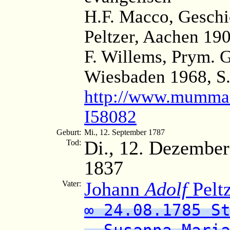
H.F. Macco, Geschi
Peltzer, Aachen 190
F. Willems, Prym. 
Wiesbaden 1968, S
http://www.mumma.
I58082
Geburt:
Mi., 12. September 1787
Di., 12. Dezember
Tod:
1837
Johann
Adolf
Pelt
Vater:
∞ 24.08.1785 S
Susanna Maria