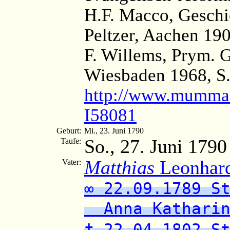
H.F. Macco, Geschi
Peltzer, Aachen 190
F. Willems, Prym. 
Wiesbaden 1968, S
http://www.mumma.
I58081
Geburt:
Mi., 23. Juni 1790
So., 27. Juni 1790
Taufe:
Matthias
Leonhar
Vater:
∞ 22.09.1789 S
Anna Katharin
† 22.04.1802 S