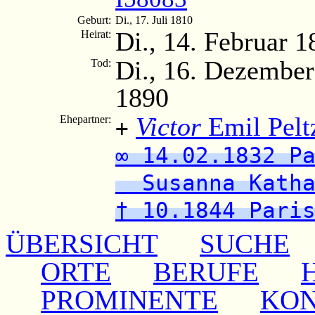
Geburt:
Di., 17. Juli 1810
Di., 14. Februar 1
Heirat:
Di., 16. Dezember
Tod:
1890
Victor
Emil Pelt
Ehepartner:
+
∞ 14.02.1832 P
Susanna Katha
† 10.1844 Pari
ÜBERSICHT
SUCHE
ORTE
BERUFE
PROMINENTE
KO