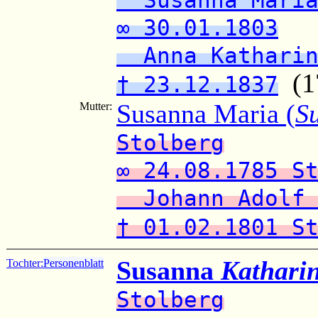
∞ 30.01.1803
Anna Katharin
(17
† 23.12.1837
Susanna Maria (
S
Mutter:
Stolberg
∞ 24.08.1785 S
Johann Adolf 
† 01.02.1801 S
Susanna
Kathari
Tochter:
Personenblatt
Stolberg