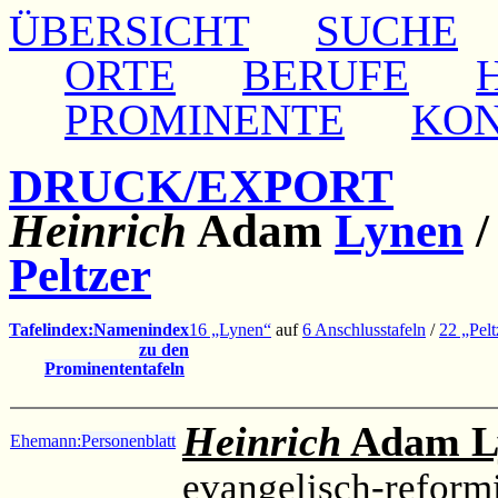
ÜBERSICHT
SUCHE
ORTE
BERUFE
PROMINENTE
KO
DRUCK/EXPORT
Heinrich
Adam
Lynen
Peltzer
Tafelindex:
Namenindex
16 „Lynen“
auf
6 Anschlusstafeln
/
22 „Pelt
zu den
Prominententafeln
Heinrich
Adam L
Ehemann:
Personenblatt
evangelisch-reformi