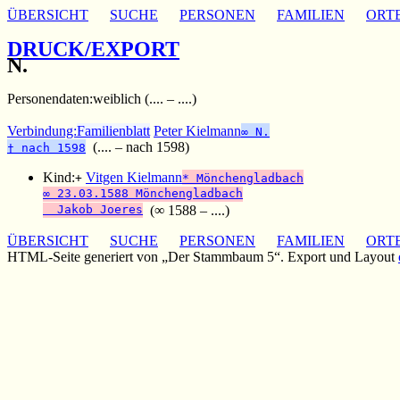
ÜBERSICHT
SUCHE
PERSONEN
FAMILIEN
ORT
DRUCK/EXPORT
N.
Personendaten:
weiblich (.... – ....)
Verbindung:
Familienblatt
Peter Kielmann
∞ N.
(.... – nach 1598)
† nach 1598
Kind:
Vitgen Kielmann
+
* Mönchengladbach
∞ 23.03.1588 Mönchengladbach
Jakob Joeres
(∞ 1588 – ....)
ÜBERSICHT
SUCHE
PERSONEN
FAMILIEN
ORT
HTML-Seite generiert von „Der Stammbaum 5“. Export und Layout