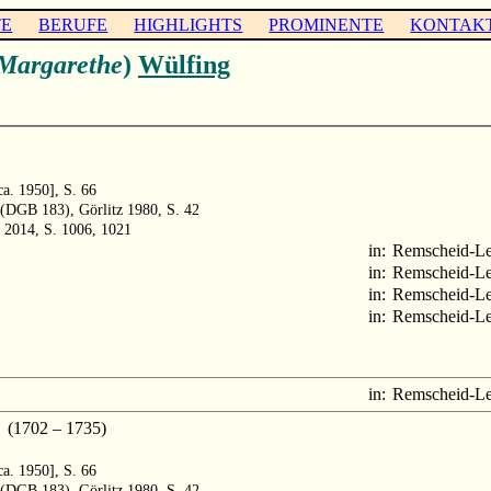
TE
BERUFE
HIGHLIGHTS
PROMINENTE
KONTAK
Margarethe
)
Wülfing
ca. 1950], S. 66
 (DGB 183), Görlitz 1980, S. 42
 2014, S. 1006, 1021
in:
Remscheid-L
in:
Remscheid-L
in:
Remscheid-L
in:
Remscheid-L
in:
Remscheid-L
(1702 – 1735)
ca. 1950], S. 66
 (DGB 183), Görlitz 1980, S. 42