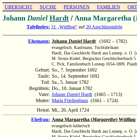
ÜBERSICHT
SUCHE
PERSONEN
FAMILIEN
OR
Johann
Daniel
Hardt
/
Anna Margaretha (
Tafelindex:
31 „Wülfing“
auf
20 Anschlusstafeln
Ehemann:
Johann
Daniel
Hardt
(1692 – 1782)
evangelisch; Kaufmann, Tuchfabrikant
Hardt, Das Geschlecht Hardt aus Lennep, o. O. [
M. Strutz-Ködel, Bergisches Geschlechterbuch 5
C. Pick, Familienbuch Lennep 1654-1809, Plaidt
Geburt:
So., 7. September 1692
Taufe:
So., 14. September 1692
Tod:
Sa., 5. Januar 1782
Begräbnis:
Do., 10. Januar 1782
Vater:
Johann
Daniel
Hardt
(1665 – 1713)
Mutter:
Maria Frielinghaus
(1661 – 1724)
Heirat:
Mi., 26. April 1724
Ehefrau:
Anna Margaretha (
Margarethe
) Wülfing
evangelisch-lutherisch
Hardt, Das Geschlecht Hardt aus Lennep, o. O. [
M. Strutz-Ködel, Bergisches Geschlechterbuch 5