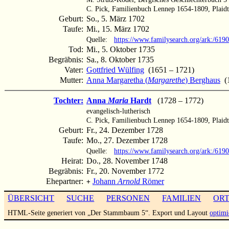
C. Pick, Familienbuch Lennep 1654-1809, Plaidt
Geburt:
So., 5. März 1702
Taufe:
Mi., 15. März 1702
Quelle:
https://www.familysearch.org/ark:/6
Tod:
Mi., 5. Oktober 1735
Begräbnis:
Sa., 8. Oktober 1735
Vater:
Gottfried Wülfing
(1651 – 1721)
Mutter:
Anna Margaretha (
Margarethe
) Berghaus
(1
Tochter:
Anna
Maria
Hardt
(1728 – 1772)
evangelisch-lutherisch
C. Pick, Familienbuch Lennep 1654-1809, Plaidt
Geburt:
Fr., 24. Dezember 1728
Taufe:
Mo., 27. Dezember 1728
Quelle:
https://www.familysearch.org/ark:/61
Heirat:
Do., 28. November 1748
Begräbnis:
Fr., 20. November 1772
Ehepartner:
Johann
Arnold
Römer
+
ÜBERSICHT
SUCHE
PERSONEN
FAMILIEN
OR
HTML-Seite generiert von „Der Stammbaum 5“. Export und Layout
optimi