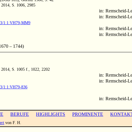
 2014, S. 1006, 2985
in:
Remscheid-L
in:
Remscheid-L
1903/1:1:VH79-MM9
in:
Remscheid-L
in:
Remscheid-L
670 – 1744)
 2014, S. 1005 f., 1022, 2202
in:
Remscheid-L
in:
Remscheid-L
903/1:1:VH79-836
in:
Remscheid-L
TE
BERUFE
HIGHLIGHTS
PROMINENTE
KONTAK
ert
von F. H.