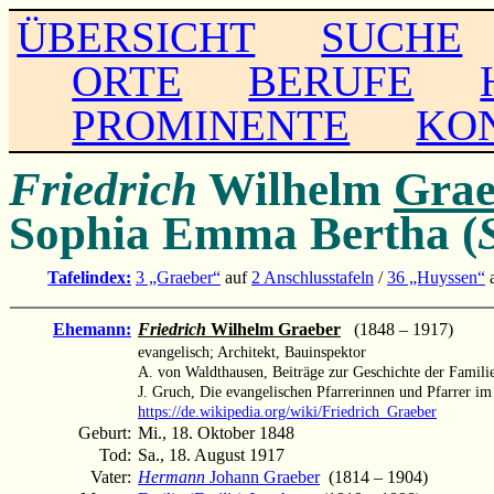
ÜBERSICHT
SUCHE
ORTE
BERUFE
PROMINENTE
KO
Friedrich
Wilhelm
Grae
Sophia Emma Bertha (
Tafelindex:
3 „Graeber“
auf
2 Anschlusstafeln
/
36 „Huyssen“
Ehemann:
Friedrich
Wilhelm Graeber
(1848 – 1917)
evangelisch; Architekt, Bauinspektor
A. von Waldthausen, Beiträge zur Geschichte der Famili
J. Gruch, Die evangelischen Pfarrerinnen und Pfarrer i
https://de.wikipedia.org/wiki/Friedrich_Graeber
Geburt:
Mi., 18. Oktober 1848
Tod:
Sa., 18. August 1917
Vater:
Hermann
Johann Graeber
(1814 – 1904)