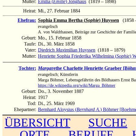
Mutter:
Emilia (
Emilie
) Jonghaus
(1819 – 1898)
Heirat:
Mi., 27. Februar 1884
Ehefrau:
Sophia Emma Bertha (
Sophie
) Huyssen
(1858 – 
evangelisch
A. von Waldthausen, Beiträge zur Geschichte der Famili
Geburt:
Mo., 15. Februar 1858
Taufe:
Di., 30. März 1858
Vater:
Diedrich
Max
imilian Huyssen
(1818 – 1879)
Mutter:
Henriette Sophia Friederika Wilhelmina (
Sophie
) W
Tochter:
Marga
rethe Charlotte Henriette Graeber [Böh
evangelisch; Künstlerin
Marga Böhmer, Lebensgefährtin des Bildhauers Ernst Ba
https://de.wikipedia.org/wiki/Marga_Böhmer
Geburt:
Do., 3. November 1887
Heirat:
1917
Tod:
Di., 25. März 1969
Ehepartner:
Bernhard Aloysius (
Bernhard A.
) Böhmer [Boehme
ÜBERSICHT
SUCHE
ORTE
BERUFE