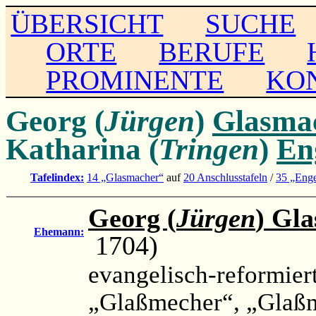
ÜBERSICHT
SUCHE
ORTE
BERUFE
PROMINENTE
KO
Georg (
Jürgen
)
Glasma
Katharina (
Tringen
)
En
Tafelindex:
14 „Glasmacher“
auf
20 Anschlusstafeln
/
35 „Enge
Georg (
Jürgen
) Gl
Ehemann:
1704)
evangelisch-reformier
„Glaßmecher“, „Glaß