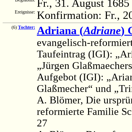
Fr., 31. August 1685
Konfirmation: Fr., 2
Ereignisse:
Adriana (
Adriane
) 
(6)
Tochter:
evangelisch-reformier
Taufeintrag (IGI): „A
„Jürgen Glaßmaechers
Aufgebot (IGI): „Aria
Glaßmecher“ und „Tri
A. Blömer, Die urspr
reformierte Familie S
27