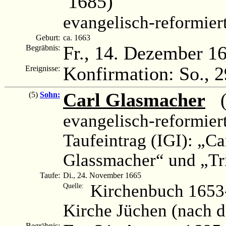
1685)
evangelisch-reformier
Geburt:
ca. 1663
Fr., 14. Dezember 1
Begräbnis:
Konfirmation: So., 
Ereignisse:
Carl Glasmacher
(1
(5)
Sohn:
evangelisch-reformier
Taufeintrag (IGI): „Ca
Glassmacher“ und „Tr
Taufe:
Di., 24. November 1665
Kirchenbuch 1653-
Quelle:
Kirche Jüchen (nach 
Begräbnis: