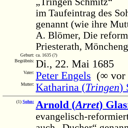
„Tringen Schmitz“
im Taufeintrag des So
genannt (wie ihre Mut
A. Blömer, Die reform
Priesterath, Möncheng
Geburt:
ca. 1635 (?)
Di., 22. Mai 1685
Begräbnis:
Peter Engels
(∞ vor 1
Vater:
Katharina (
Tringen
)
Mutter:
Arnold (
Arret
) Gla
(1)
Sohn:
evangelisch-reformier
auch „Ducher“ genann