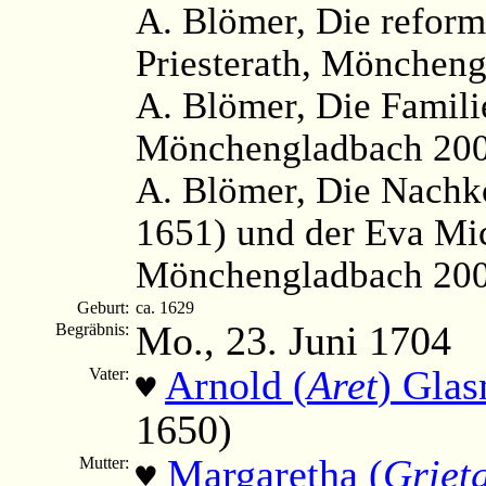
A. Blömer, Die reform
Priesterath, Möncheng
A. Blömer, Die Famili
Mönchengladbach 2003
A. Blömer, Die Nach
1651) und der Eva Mi
Mönchengladbach 200
Geburt:
ca. 1629
Mo., 23. Juni 1704
Begräbnis:
Arnold (
Aret
) Gla
Vater:
♥
1650)
Margaretha (
Griet
Mutter:
♥