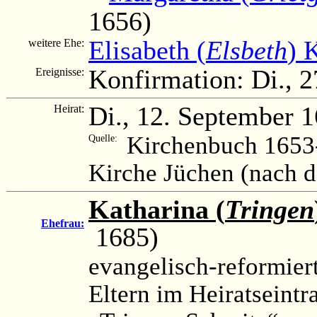
1656)
Elisabeth (
Elsbeth
) 
weitere Ehe:
Konfirmation: Di., 
Ereignisse:
Di., 12. September 
Heirat:
Kirchenbuch 1653-
Quelle:
Kirche Jüchen (nach 
Katharina (
Tringen
Ehefrau:
1685)
evangelisch-reformier
Eltern im Heiratseintr