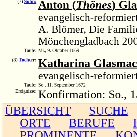
Anton (
Thönes
) Gl
(7)
Sohn:
evangelisch-reformier
A. Blömer, Die Famili
Mönchengladbach 200
Taufe:
Mi., 9. Oktober 1669
Katharina Glasmac
(8)
Tochter:
evangelisch-reformier
Taufe:
So., 11. September 1672
Konfirmation: So., 1
Ereignisse:
ÜBERSICHT
SUCHE
ORTE
BERUFE
PROMINENTE
KO