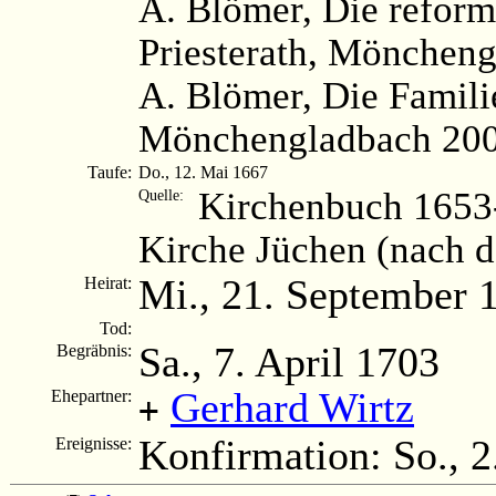
A. Blömer, Die reform
Priesterath, Möncheng
A. Blömer, Die Famili
Mönchengladbach 200
Taufe:
Do., 12. Mai 1667
Kirchenbuch 1653-
Quelle:
Kirche Jüchen (nach 
Mi., 21. September 
Heirat:
Tod:
Sa., 7. April 1703
Begräbnis:
Gerhard Wirtz
Ehepartner:
+
Konfirmation: So., 2
Ereignisse: