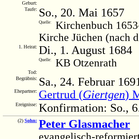
Geburt:
So., 20. Mai 1657
Taufe:
Kirchenbuch 1653-
Quelle:
Kirche Jüchen (nach 
Di., 1. August 1684
1. Heirat:
KB Otzenrath
Quelle:
Tod:
Sa., 24. Februar 169
Begräbnis:
Gertrud (
Giertgen
) 
Ehepartner:
Konfirmation: So., 6
Ereignisse:
Peter Glasmacher
(
(2)
Sohn:
evangelisch-reformier