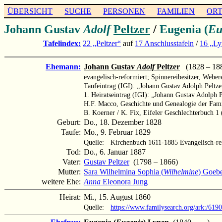
ÜBERSICHT
SUCHE
PERSONEN
FAMILIEN
OR
Johann Gustav
Adolf
Peltzer
/
Eugenia (
Eu
Tafelindex:
22 „Peltzer“
auf
17 Anschlusstafeln
/
16 „Ly
Ehemann:
Johann Gustav
Adolf
Peltzer
(1828 – 18
evangelisch-reformiert; Spinnereibesitzer, Webere
Taufeintrag (IGI): „Johann Gustav Adolph Peltze
1. Heiratseintrag (IGI): „Johann Gustav Adolph 
H.F. Macco, Geschichte und Genealogie der Fami
B. Koerner / K. Fix, Eifeler Geschlechterbuch 1
Geburt:
Do., 18. Dezember 1828
Taufe:
Mo., 9. Februar 1829
Quelle:
Kirchenbuch 1611-1885 Evangelisch-re
Tod:
Do., 6. Januar 1887
Vater:
Gustav Peltzer
(1798 – 1866)
Mutter:
Sara Wilhelmina Sophia (
Wilhelmine
) Goeb
weitere Ehe:
Anna
Eleonora Jung
Heirat:
Mi., 15. August 1860
Quelle:
https://www.familysearch.org/ark:/61