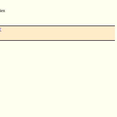
ien
T