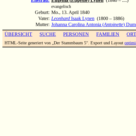
Ehefrau:
Eugenia (
Eugenie
) Lynen
(1840 – ....)
evangelisch
Geburt:
Mo., 13. April 1840
Vater:
Leonhard
Isaak Lynen
(1800 – 1886)
Mutter:
Johanna Carolina Antonia (
Antoinette
) Dum
ÜBERSICHT
SUCHE
PERSONEN
FAMILIEN
OR
HTML-Seite generiert von „Der Stammbaum 5“. Export und Layout
optimi