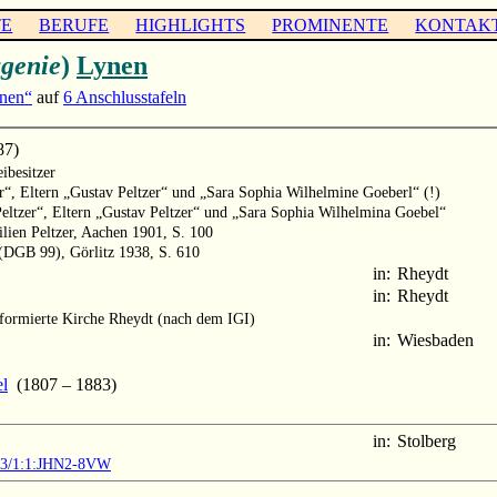
TE
BERUFE
HIGHLIGHTS
PROMINENTE
KONTAK
genie
)
Lynen
nen“
auf
6 Anschlusstafeln
87)
ibesitzer
r“, Eltern „Gustav Peltzer“ und „Sara Sophia Wilhelmine Goeberl“ (!)
Peltzer“, Eltern „Gustav Peltzer“ und „Sara Sophia Wilhelmina Goebel“
lien Peltzer, Aachen 1901, S. 100
 (DGB 99), Görlitz 1938, S. 610
in:
Rheydt
in:
Rheydt
formierte Kirche Rheydt (nach dem IGI)
in:
Wiesbaden
el
(1807 – 1883)
in:
Stolberg
903/1:1:JHN2-8VW