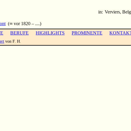
in:
Verviers, Belg
ont
(∞ vor 1820 – ....)
TE
BERUFE
HIGHLIGHTS
PROMINENTE
KONTAK
ert
von F. H.