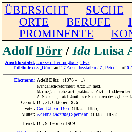
ÜBERSICHT
SUCHE
ORTE
BERUFE
PROMINENTE
KO
Adolf
Dörr
/
Ida
Luisa 
Anschlusstafel:
Dirksen–Herminghaus
(
JPG
)
Tafelindex:
8 „Dörr“
auf
17 Anschlusstafeln
/
7 „Peters“
auf
6 
Ehemann:
Adolf Dörr
(1876 – ....)
evangelisch-reformiert; Arzt; Dr. med.
Marinegeneraloberarzt, praktischer Arzt in Hiddesen be
A. Spemann, Tafel sämtlicher Nachfahren des kgl. preuß
Geburt:
Di., 31. Oktober 1876
Vater:
Carl Eduard Dörr
(1832 – 1885)
Mutter:
Adelina (
Adeline
) Spemann
(1838 – 1878)
Heirat:
Di., 9. Februar 1909