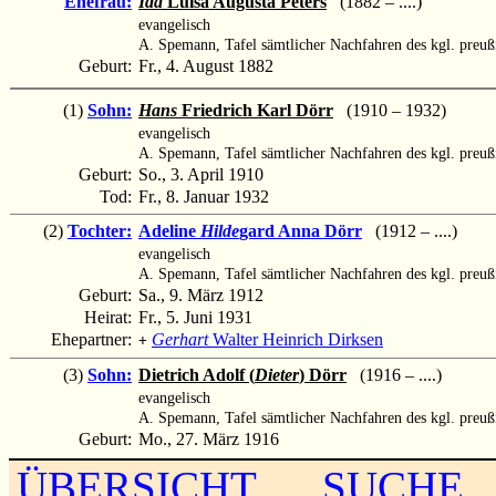
Ehefrau:
Ida
Luisa Augusta Peters
(1882 – ....)
evangelisch
A. Spemann, Tafel sämtlicher Nachfahren des kgl. preuß
Geburt:
Fr., 4. August 1882
(1)
Sohn:
Hans
Friedrich Karl Dörr
(1910 – 1932)
evangelisch
A. Spemann, Tafel sämtlicher Nachfahren des kgl. preuß
Geburt:
So., 3. April 1910
Tod:
Fr., 8. Januar 1932
(2)
Tochter:
Adeline
Hilde
gard Anna Dörr
(1912 – ....)
evangelisch
A. Spemann, Tafel sämtlicher Nachfahren des kgl. preuß
Geburt:
Sa., 9. März 1912
Heirat:
Fr., 5. Juni 1931
Ehepartner:
Gerhart
Walter Heinrich Dirksen
+
(3)
Sohn:
Dietrich Adolf (
Dieter
) Dörr
(1916 – ....)
evangelisch
A. Spemann, Tafel sämtlicher Nachfahren des kgl. preuß
Geburt:
Mo., 27. März 1916
ÜBERSICHT
SUCHE