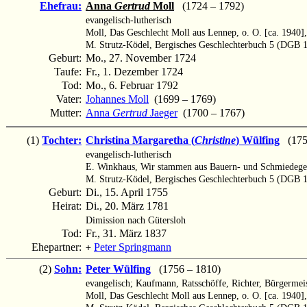
Ehefrau:
Anna
Gertrud
Moll
(1724 – 1792)
evangelisch-lutherisch
Moll, Das Geschlecht Moll aus Lennep, o. O. [ca. 1940],
M. Strutz-Ködel, Bergisches Geschlechterbuch 5 (DGB 1
Geburt:
Mo., 27. November 1724
Taufe:
Fr., 1. Dezember 1724
Tod:
Mo., 6. Februar 1792
Vater:
Johannes Moll
(1699 – 1769)
Mutter:
Anna
Gertrud
Jaeger
(1700 – 1767)
(1)
Tochter:
Christina Margaretha (
Christine
) Wülfing
(1755
evangelisch-lutherisch
E. Winkhaus, Wir stammen aus Bauern- und Schmiedegesc
M. Strutz-Ködel, Bergisches Geschlechterbuch 5 (DGB 1
Geburt:
Di., 15. April 1755
Heirat:
Di., 20. März 1781
Dimission nach Gütersloh
Tod:
Fr., 31. März 1837
Ehepartner:
Peter Springmann
+
(2)
Sohn:
Peter Wülfing
(1756 – 1810)
evangelisch; Kaufmann, Ratsschöffe, Richter, Bürgermei
Moll, Das Geschlecht Moll aus Lennep, o. O. [ca. 1940],