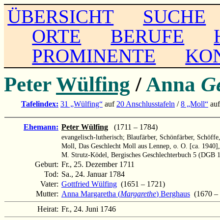
ÜBERSICHT
SUCHE
ORTE
BERUFE
PROMINENTE
KO
Peter
Wülfing
/
Anna
G
Tafelindex:
31 „Wülfing“
auf
20 Anschlusstafeln
/
8 „Moll“
au
Ehemann:
Peter Wülfing
(1711 – 1784)
evangelisch-lutherisch; Blaufärber, Schönfärber, Schöffe
Moll, Das Geschlecht Moll aus Lennep, o. O. [ca. 1940],
M. Strutz-Ködel, Bergisches Geschlechterbuch 5 (DGB 1
Geburt:
Fr., 25. Dezember 1711
Tod:
Sa., 24. Januar 1784
Vater:
Gottfried Wülfing
(1651 – 1721)
Mutter:
Anna Margaretha (
Margarethe
) Berghaus
(1670 – 
Heirat:
Fr., 24. Juni 1746