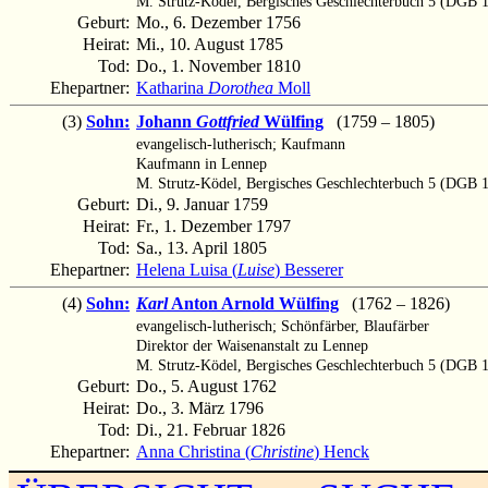
M. Strutz-Ködel, Bergisches Geschlechterbuch 5 (DGB 1
Geburt:
Mo., 6. Dezember 1756
Heirat:
Mi., 10. August 1785
Tod:
Do., 1. November 1810
Ehepartner:
Katharina
Dorothea
Moll
(3)
Sohn:
Johann
Gottfried
Wülfing
(1759 – 1805)
evangelisch-lutherisch; Kaufmann
Kaufmann in Lennep
M. Strutz-Ködel, Bergisches Geschlechterbuch 5 (DGB 1
Geburt:
Di., 9. Januar 1759
Heirat:
Fr., 1. Dezember 1797
Tod:
Sa., 13. April 1805
Ehepartner:
Helena Luisa (
Luise
) Besserer
(4)
Sohn:
Karl
Anton Arnold Wülfing
(1762 – 1826)
evangelisch-lutherisch; Schönfärber, Blaufärber
Direktor der Waisenanstalt zu Lennep
M. Strutz-Ködel, Bergisches Geschlechterbuch 5 (DGB 18
Geburt:
Do., 5. August 1762
Heirat:
Do., 3. März 1796
Tod:
Di., 21. Februar 1826
Ehepartner:
Anna Christina (
Christine
) Henck