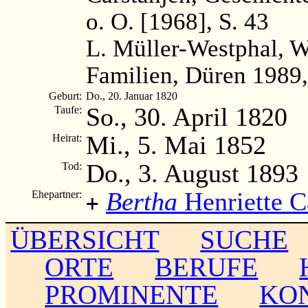
o. O. [1968], S. 43
L. Müller-Westphal, 
Familien, Düren 1989,
Geburt:
Do., 20. Januar 1820
So., 30. April 1820
Taufe:
Mi., 5. Mai 1852
Heirat:
Do., 3. August 1893
Tod:
Bertha
Henriette C
Ehepartner:
+
ÜBERSICHT
SUCHE
ORTE
BERUFE
PROMINENTE
KO