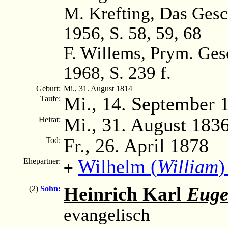
M. Krefting, Das Gesc
1956, S. 58, 59, 68
F. Willems, Prym. Ge
1968, S. 239 f.
Geburt:
Mi., 31. August 1814
Mi., 14. September 
Taufe:
Mi., 31. August 183
Heirat:
Fr., 26. April 1878
Tod:
Wilhelm (
William
)
Ehepartner:
+
Heinrich Karl
Eug
(2)
Sohn:
evangelisch