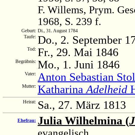
F. Willems, Prym. Ge
1968, S. 239 f.
Geburt:
Di., 31. August 1784
Do., 2. September 1
Taufe:
Fr., 29. Mai 1846
Tod:
Mo., 1. Juni 1846
Begräbnis:
Anton Sebastian Stol
Vater:
Katharina
Adelheid
H
Mutter:
Sa., 27. März 1813
Heirat:
Julia Wilhelmina (
J
Ehefrau:
evangelisch