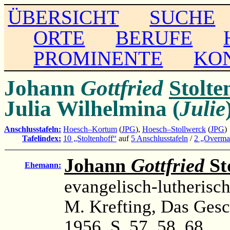
ÜBERSICHT
SUCHE
ORTE
BERUFE
PROMINENTE
KO
Johann
Gottfried
Stolte
Julia Wilhelmina (
Julie
Anschlusstafeln:
Hoesch–Kortum
(
JPG
),
Hoesch–Stollwerck
(
JPG
)
Tafelindex:
10 „Stoltenhoff“
auf
5 Anschlusstafeln
/
2 „Overma
Johann
Gottfried
St
Ehemann:
evangelisch-lutherisc
M. Krefting, Das Gesc
1956, S. 57, 58, 68