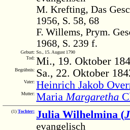
M. Krefting, Das Gesc
1956, S. 58, 68
F. Willems, Prym. Ge
1968, S. 239 f.
Geburt:
So., 15. August 1790
Mi., 19. Oktober 18
Tod:
Sa., 22. Oktober 184
Begräbnis:
Heinrich Jakob Ove
Vater:
Maria
Margaretha
Ch
Mutter:
Julia Wilhelmina (
J
(1)
Tochter:
evangelisch