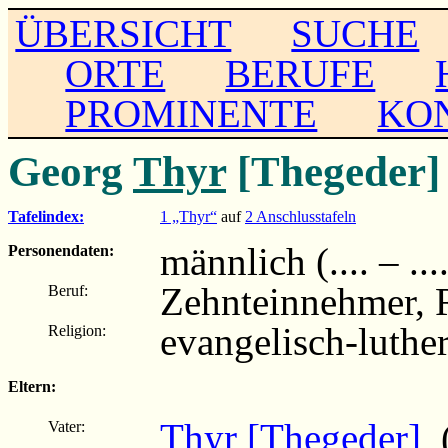
ÜBERSICHT
SUCHE
ORTE
BERUFE
PROMINENTE
KO
Georg
Thyr
[Thegeder]
Tafelindex:
1 „Thyr“
auf
2 Anschlusstafeln
männlich (.... – ...
Personendaten:
Zehnteinnehmer, 
Beruf:
evangelisch-luthe
Religion:
Eltern:
Thyr [Thegeder]
(
Vater: