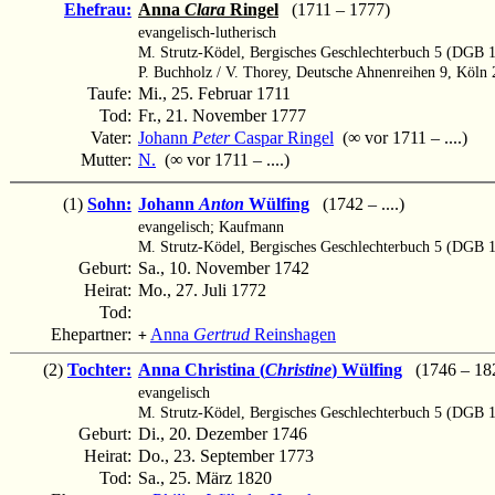
Ehefrau:
Anna
Clara
Ringel
(1711 – 1777)
evangelisch-lutherisch
M. Strutz-Ködel, Bergisches Geschlechterbuch 5 (DGB 1
P. Buchholz / V. Thorey, Deutsche Ahnenreihen 9, Köln 
Taufe:
Mi., 25. Februar 1711
Tod:
Fr., 21. November 1777
Vater:
Johann
Peter
Caspar Ringel
(∞ vor 1711 – ....)
Mutter:
N.
(∞ vor 1711 – ....)
(1)
Sohn:
Johann
Anton
Wülfing
(1742 – ....)
evangelisch; Kaufmann
M. Strutz-Ködel, Bergisches Geschlechterbuch 5 (DGB 1
Geburt:
Sa., 10. November 1742
Heirat:
Mo., 27. Juli 1772
Tod:
Ehepartner:
Anna
Gertrud
Reinshagen
+
(2)
Tochter:
Anna Christina (
Christine
) Wülfing
(1746 – 18
evangelisch
M. Strutz-Ködel, Bergisches Geschlechterbuch 5 (DGB 18
Geburt:
Di., 20. Dezember 1746
Heirat:
Do., 23. September 1773
Tod:
Sa., 25. März 1820