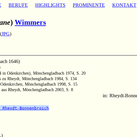
E
BERUFE
HIGHLIGHTS
PROMINENTE
KONTAKT
ane
)
Wimmers
(
JPG
)
nach 1646)
r
64 in Odenkirchen), Mönchengladbach 1974, S. 20
ts zu Rheydt, Mönchengladbach 1984, S. 134
n Odenkirchen, Mönchengladbach 1998, S. 15
n aus Rheydt, Mönchengladbach 2003, S. 8
in:
Rheydt-Bonne
 Rheydt-Bonnenbroich
.)