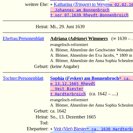
weitere Ehe:
Katharina (
Tringen
) to Weyen
+
∞ 02.02.1
Johannes am Bonnenbroch
† vor 07.1639 Rheydt-Bonnenbroich
Heirat:
Mi., 29. Juni 1639
Ehefrau:
Personenblatt
Adriana (
Adriane
) Wimmers
(∞ 1639 – ..
evangelisch-reformiert
A. Blömer, Ahnenliste der Geschwister Wienand
A. Blömer, Ahnenliste der Eva Jacobs, * 1809 i
A. Blömer, Ahnenliste der Anna Sophia Scheule
Geburt:
(keine Angabe)
Tochter:
Personenblatt
Sophia (
Feyken
) am Bonnenbroch
* ca.
∞ 13.12.1665 Rheydt
Veit Biester
(ca. 1642 – ....)
† Hardterbroich
evangelisch-reformiert
A. Blömer, Ahnenliste der Anna Sophia Scheule
Geburt:
ca. 1642
Heirat:
So., 13. Dezember 1665
Tod:
Ehepartner:
Veit (
Viet
) Biester
+
* ca. 1630 Hardterb