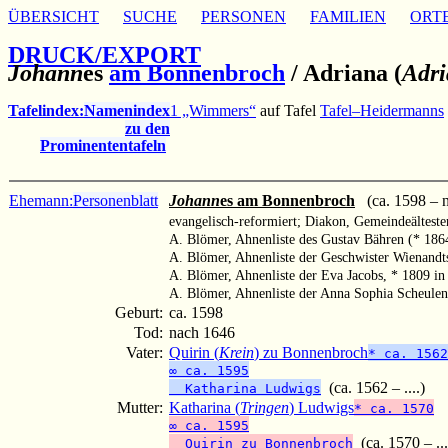
ÜBERSICHT
SUCHE
PERSONEN
FAMILIEN
ORT
DRUCK/EXPORT
Johann
es
am Bonnenbroch
/
Adriana (
Adri
Tafelindex:
Namenindex
1 „Wimmers“
auf Tafel
Tafel–Heidermanns
zu den
Prominententafeln
Ehemann:
Personenblatt
Johann
es am Bonnenbroch
(ca. 1598 – 
evangelisch-reformiert; Diakon, Gemeindeälteste
A. Blömer, Ahnenliste des Gustav Bähren (* 18
A. Blömer, Ahnenliste der Geschwister Wienand
A. Blömer, Ahnenliste der Eva Jacobs, * 1809 i
A. Blömer, Ahnenliste der Anna Sophia Scheule
Geburt:
ca. 1598
Tod:
nach 1646
Vater:
Quirin (
Krein
) zu Bonnenbroch
* ca. 1562
∞ ca. 1595
(ca. 1562 – ....)
Katharina Ludwigs
Mutter:
Katharina (
Tringen
) Ludwigs
* ca. 1570
∞ ca. 1595
(ca. 1570 – ...
Quirin zu Bonnenbroch