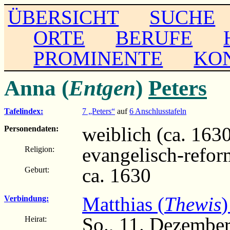
ÜBERSICHT
SUCHE
ORTE
BERUFE
PROMINENTE
KO
Anna (
Entgen
)
Peters
Tafelindex:
7 „Peters“
auf
6 Anschlusstafeln
weiblich (ca. 1630 
Personendaten:
evangelisch-refor
Religion:
ca. 1630
Geburt:
Matthias (
Thewis
)
Verbindung:
So., 11. Dezembe
Heirat: