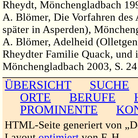
Rheydt, Mönchengladbach 199
A. Blömer, Die Vorfahren des
später in Asperden), Mönchen
A. Blömer, Adelheid (Olletgen
Rheydter Familie Quack, und
Mönchengladbach 2003, S. 24
ÜBERSICHT
SUCHE
ORTE
BERUFE
PROMINENTE
KO
HTML-Seite generiert von „
Layout
optimiert
von F. H.