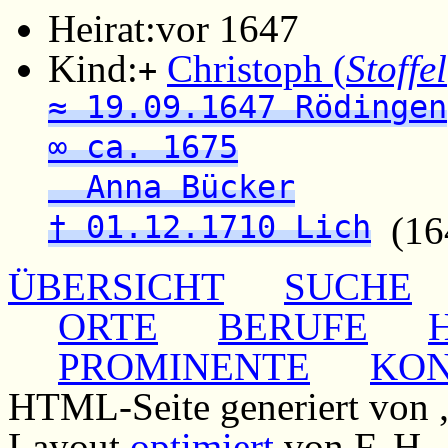
Heirat:
vor 1647
Kind:
Christoph (
Stoffel
+
≈ 19.09.1647 Rödingen
∞ ca. 1675
Anna Bücker
† 01.12.1710 Lich
(164
ÜBERSICHT
SUCHE
ORTE
BERUFE
PROMINENTE
KO
HTML-Seite generiert von
Layout
optimiert
von F. H.