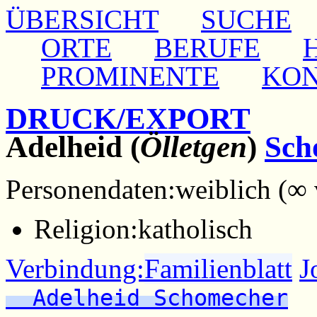
ÜBERSICHT
SUCHE
ORTE
BERUFE
PROMINENTE
KO
DRUCK/EXPORT
Adelheid (
Ölletgen
)
Sch
Personendaten:
weiblich (∞
Religion:
katholisch
Verbindung:
Familienblatt
J
Adelheid Schomecher