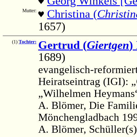
Georg Winkels [Ge
♥
Christina (
Christin
Mutter:
♥
1657)
Gertrud (
Giertgen
)
(1)
Tochter:
1689)
evangelisch-reformier
Heiratseintrag (IGI):
„Wilhelmen Heymans“
A. Blömer, Die Famil
Mönchengladbach 199
A. Blömer, Schüller(s)