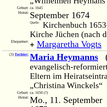
„Wilhelmen Heymans“
Geburt:
ca. 1645
September 1674
Heirat:
Kirchenbuch 1653-
Quelle:
Kirche Jüchen (nach 
Margaretha Vogts
Ehepartner:
+
Maria Heymanns
(c
(3)
Tochter:
evangelisch-reformier
Eltern im Heiratsein
„Christina Winckels“
Geburt:
ca. 1650 (?)
Mo., 11. September
Heirat: