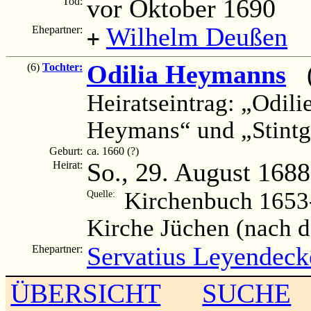
vor Oktober 1690
Tod:
Wilhelm Deußen
Ehepartner:
+
Odilia Heymanns
(c
(6)
Tochter:
Heiratseintrag: „Odil
Heymans“ und „Stint
Geburt:
ca. 1660 (?)
So., 29. August 1688
Heirat:
Kirchenbuch 1653-
Quelle:
Kirche Jüchen (nach 
Servatius Leyendeck
Ehepartner:
ÜBERSICHT
SUCHE