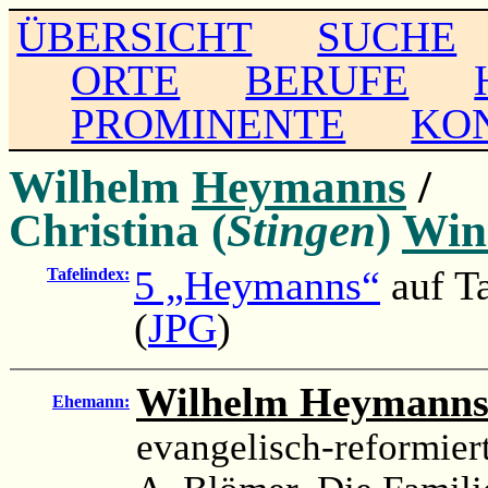
ÜBERSICHT
SUCHE
ORTE
BERUFE
PROMINENTE
KO
Wilhelm
Heymanns
/
Christina (
Stingen
)
Win
5 „Heymanns“
auf T
Tafelindex:
(
JPG
)
Wilhelm Heymann
Ehemann:
evangelisch-reformier