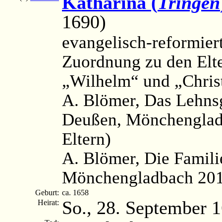
Katharina (
Tringen
1690)
evangelisch-reformier
Zuordnung zu den Elt
„Wilhelm“ und „Christ
A. Blömer, Das Lehnsg
Deußen, Mönchengladb
Eltern)
A. Blömer, Die Famili
Mönchengladbach 201
Geburt:
ca. 1658
So., 28. September 
Heirat: