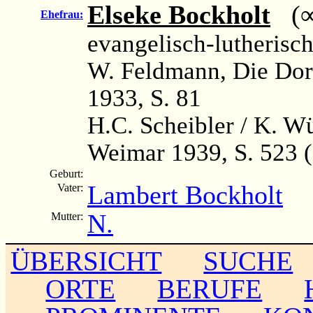
Elseke Bockholt
(∞ 
Ehefrau:
evangelisch-lutherisc
W. Feldmann, Die Dor
1933, S. 81
H.C. Scheibler / K. W
Weimar 1939, S. 523 
Geburt:
Lambert Bockholt
Vater:
N.
Mutter:
ÜBERSICHT
SUCHE
ORTE
BERUFE