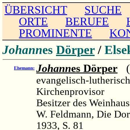
ÜBERSICHT
SUCHE
ORTE
BERUFE
PROMINENTE
KO
Johann
es
Dörper
/
Else
Johann
es Dörper
(c
Ehemann:
evangelisch-lutherisc
Kirchenprovisor
Besitzer des Weinhau
W. Feldmann, Die Dor
1933, S. 81