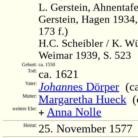
L. Gerstein, Ahnenta
Gerstein, Hagen 1934,
173 f.)
H.C. Scheibler / K. W
Weimar 1939, S. 523
Geburt:
ca. 1550
ca. 1621
Tod:
Johann
es Dörper
(ca
Vater:
Margaretha Hueck
(c
Mutter:
Anna Nolle
weitere Ehe:
+
25. November 1577
Heirat: