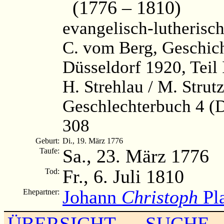
(1776 – 1810)
evangelisch-lutherisc
C. vom Berg, Geschich
Düsseldorf 1920, Teil 
H. Strehlau / M. Strut
Geschlechterbuch 4 (
308
Geburt:
Di., 19. März 1776
Sa., 23. März 1776
Taufe:
Fr., 6. Juli 1810
Tod:
Johann
Christoph
Pla
Ehepartner:
ÜBERSICHT
SUCHE