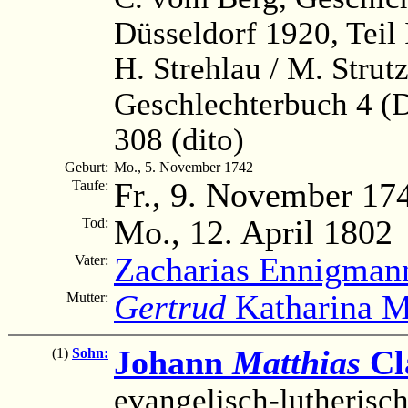
Düsseldorf 1920, Teil
H. Strehlau / M. Strut
Geschlechterbuch 4 (
308 (dito)
Geburt:
Mo., 5. November 1742
Fr., 9. November 17
Taufe:
Mo., 12. April 1802
Tod:
Zacharias Ennigman
Vater:
Gertrud
Katharina M
Mutter:
Johann
Matthias
Cl
(1)
Sohn:
evangelisch-lutherisc