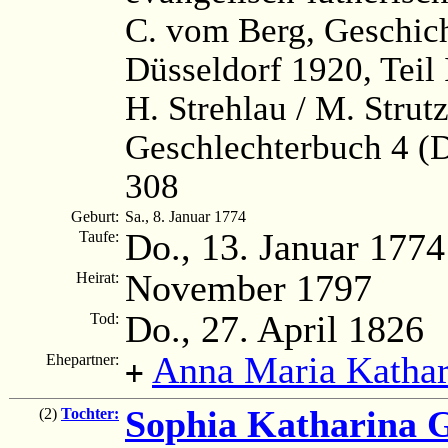
C. vom Berg, Geschich
Düsseldorf 1920, Teil 
H. Strehlau / M. Strut
Geschlechterbuch 4 (
308
Geburt:
Sa., 8. Januar 1774
Do., 13. Januar 1774
Taufe:
November 1797
Heirat:
Do., 27. April 1826
Tod:
Anna Maria Kathar
Ehepartner:
+
Sophia Katharina G
(2)
Tochter: