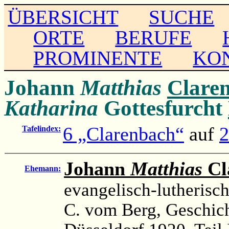
ÜBERSICHT
SUCHE
ORTE
BERUFE
PROMINENTE
KO
Johann
Matthias
Clare
Katharina
Gottesfurcht
6 „Clarenbach“
auf
2
Tafelindex:
Johann
Matthias
Cl
Ehemann:
evangelisch-lutherisc
C. vom Berg, Geschich