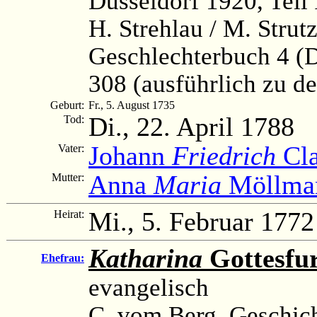
Düsseldorf 1920, Teil 
H. Strehlau / M. Strut
Geschlechterbuch 4 (
308 (ausführlich zu 
Geburt:
Fr., 5. August 1735
Di., 22. April 1788
Tod:
Johann
Friedrich
Cla
Vater:
Anna
Maria
Möllma
Mutter:
Mi., 5. Februar 1772
Heirat:
Katharina
Gottesfu
Ehefrau:
evangelisch
C. vom Berg, Geschich