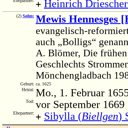
Heinrich Driescher
Ehepartner:
+
Mewis Hennesges [B
(2)
Sohn:
evangelisch-reformier
auch „Bolligs“ genann
A. Blömer, Die frühen
Geschlechts Strommen
Mönchengladbach 1987
Geburt:
ca. 1625
Mo., 1. Februar 165
Heirat:
vor September 1669
Tod:
Sibylla (
Biellgen
)
Ehepartner:
+