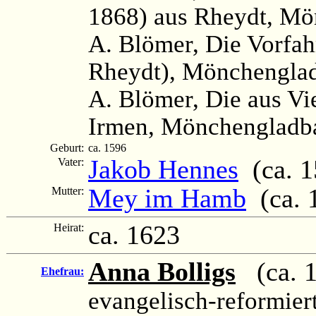
1868) aus Rheydt, Mö
A. Blömer, Die Vorfah
Rheydt), Mönchenglad
A. Blömer, Die aus V
Irmen, Mönchengladba
Geburt:
ca. 1596
Jakob Hennes
(ca. 1
Vater:
Mey im Hamb
(ca. 
Mutter:
ca. 1623
Heirat:
Anna Bolligs
(ca. 16
Ehefrau:
evangelisch-reformier