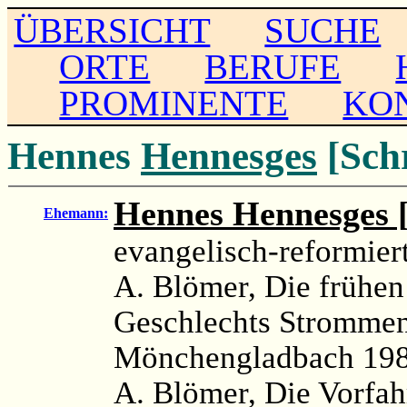
ÜBERSICHT
SUCHE
ORTE
BERUFE
PROMINENTE
KO
Hennes
Hennesges
[Sch
Hennes Hennesges [
Ehemann:
evangelisch-reformiert
A. Blömer, Die frühen
Geschlechts Strommen
Mönchengladbach 198
A. Blömer, Die Vorfah