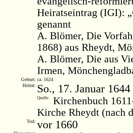
evangelisch-reformier
Heiratseintrag (IGI):
genannt
A. Blömer, Die Vorfah
1868) aus Rheydt, Mö
A. Blömer, Die aus V
Irmen, Mönchengladba
Geburt:
ca. 1624
So., 17. Januar 1644
Heirat:
Kirchenbuch 1611-
Quelle:
Kirche Rheydt (nach 
vor 1660
Tod: