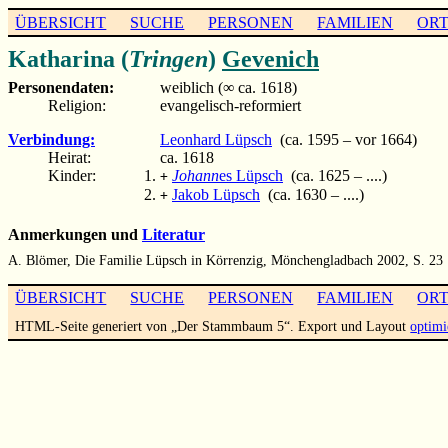
ÜBERSICHT
SUCHE
PERSONEN
FAMILIEN
OR
Katharina (
Tringen
)
Gevenich
Personendaten:
weiblich (∞ ca. 1618)
Religion:
evangelisch-reformiert
Verbindung:
Leonhard Lüpsch
(ca. 1595 – vor 1664)
Heirat:
ca. 1618
Kinder:
Johann
es Lüpsch
(ca. 1625 – ....)
+
Jakob Lüpsch
(ca. 1630 – ....)
+
Anmerkungen und
Literatur
A. Blömer, Die Familie Lüpsch in Körrenzig, Mönchengladbach 2002, S. 23
ÜBERSICHT
SUCHE
PERSONEN
FAMILIEN
OR
HTML-Seite generiert von „Der Stammbaum 5“. Export und Layout
optimi