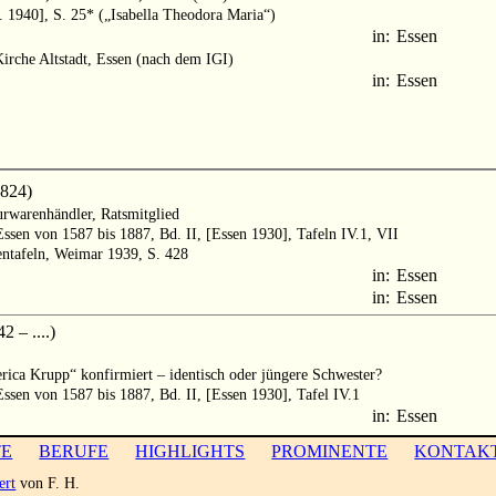
. 1940], S. 25* („Isabella Theodora Maria“)
in:
Essen
rche Altstadt, Essen (nach dem IGI)
in:
Essen
824)
urwarenhändler, Ratsmitglied
ssen von 1587 bis 1887, Bd. II, [Essen 1930], Tafeln IV.1, VII
entafeln, Weimar 1939, S. 428
in:
Essen
in:
Essen
 – ....)
ica Krupp“ konfirmiert – identisch oder jüngere Schwester?
ssen von 1587 bis 1887, Bd. II, [Essen 1930], Tafel IV.1
in:
Essen
TE
BERUFE
HIGHLIGHTS
PROMINENTE
KONTAK
ert
von F. H.