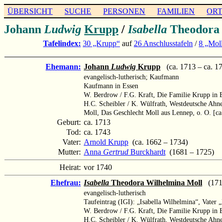
ÜBERSICHT
SUCHE
PERSONEN
FAMILIEN
OR
Johann
Ludwig
Krupp
/
Isabella
Theodora
Tafelindex:
30 „Krupp“
auf
26 Anschlusstafeln
/
8 „Mol
Ehemann:
Johann
Ludwig
Krupp
(ca. 1713 – ca. 1
evangelisch-lutherisch; Kaufmann
Kaufmann in Essen
W. Berdrow / F.G. Kraft, Die Familie Krupp in E
H.C. Scheibler / K. Wülfrath, Westdeutsche Ahn
Moll, Das Geschlecht Moll aus Lennep, o. O. [ca
Geburt:
ca. 1713
Tod:
ca. 1743
Vater:
Arnold Krupp
(ca. 1662 – 1734)
Mutter:
Anna
Gertrud
Burckhardt
(1681 – 1725)
Heirat:
vor 1740
Ehefrau:
Isabella
Theodora Wilhelmina Moll
(1712
evangelisch-lutherisch
Taufeintrag (IGI): „Isabella Wilhelmina“, Vater 
W. Berdrow / F.G. Kraft, Die Familie Krupp in E
H.C. Scheibler / K. Wülfrath, Westdeutsche Ahne