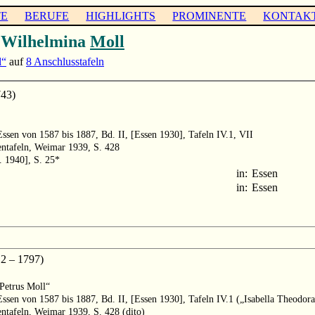
TE
BERUFE
HIGHLIGHTS
PROMINENTE
KONTAK
 Wilhelmina
Moll
l“
auf
8 Anschlusstafeln
743)
ssen von 1587 bis 1887, Bd. II, [Essen 1930], Tafeln IV.1, VII
entafeln, Weimar 1939, S. 428
. 1940], S. 25*
in:
Essen
in:
Essen
 – 1797)
„Petrus Moll“
ssen von 1587 bis 1887, Bd. II, [Essen 1930], Tafeln IV.1 („Isabella Theodor
ntafeln, Weimar 1939, S. 428 (dito)