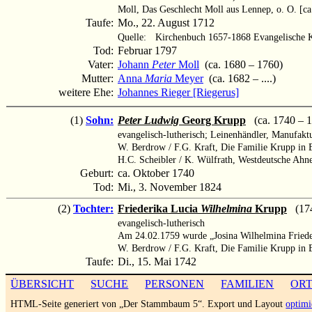
Moll, Das Geschlecht Moll aus Lennep, o. O. [ca
Taufe:
Mo., 22. August 1712
Quelle:
Kirchenbuch 1657-1868 Evangelische Ki
Tod:
Februar 1797
Vater:
Johann
Peter
Moll
(ca. 1680 – 1760)
Mutter:
Anna
Maria
Meyer
(ca. 1682 – ....)
weitere Ehe:
Johannes Rieger [Riegerus]
(1)
Sohn:
Peter Ludwig
Georg Krupp
(ca. 1740 – 1
evangelisch-lutherisch; Leinenhändler, Manufakt
W. Berdrow / F.G. Kraft, Die Familie Krupp in E
H.C. Scheibler / K. Wülfrath, Westdeutsche Ahn
Geburt:
ca. Oktober 1740
Tod:
Mi., 3. November 1824
(2)
Tochter:
Friederika Lucia
Wilhelmina
Krupp
(1742
evangelisch-lutherisch
Am 24.02.1759 wurde „Josina Wilhelmina Frieder
W. Berdrow / F.G. Kraft, Die Familie Krupp in E
Taufe:
Di., 15. Mai 1742
ÜBERSICHT
SUCHE
PERSONEN
FAMILIEN
OR
HTML-Seite generiert von „Der Stammbaum 5“. Export und Layout
optimi