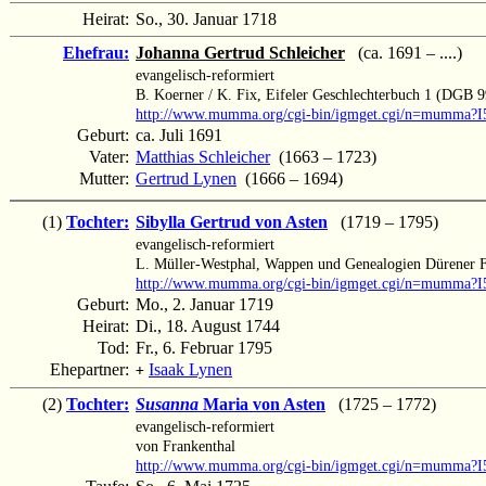
Heirat:
So., 30. Januar 1718
Ehefrau:
Johanna Gertrud Schleicher
(ca. 1691 – ....)
evangelisch-reformiert
B. Koerner / K. Fix, Eifeler Geschlechterbuch 1 (DGB 9
http://www.mumma.org/cgi-bin/igmget.cgi/n=mumma?I
Geburt:
ca. Juli 1691
Vater:
Matthias Schleicher
(1663 – 1723)
Mutter:
Gertrud Lynen
(1666 – 1694)
(1)
Tochter:
Sibylla Gertrud von Asten
(1719 – 1795)
evangelisch-reformiert
L. Müller-Westphal, Wappen und Genealogien Dürener F
http://www.mumma.org/cgi-bin/igmget.cgi/n=mumma?I
Geburt:
Mo., 2. Januar 1719
Heirat:
Di., 18. August 1744
Tod:
Fr., 6. Februar 1795
Ehepartner:
Isaak Lynen
+
(2)
Tochter:
Susanna
Maria von Asten
(1725 – 1772)
evangelisch-reformiert
von Frankenthal
http://www.mumma.org/cgi-bin/igmget.cgi/n=mumma?I