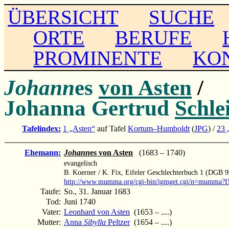
ÜBERSICHT
SUCHE
ORTE
BERUFE
PROMINENTE
KO
Johann
es
von Asten
/
Johanna Gertrud
Schle
Tafelindex:
1 „Asten“
auf Tafel
Kortum–Humboldt
(
JPG
) /
23 
Ehemann:
Johann
es von Asten
(1683 – 1740)
evangelisch
B. Koerner / K. Fix, Eifeler Geschlechterbuch 1 (DGB 9
http://www.mumma.org/cgi-bin/igmget.cgi/n=mumma?I
Taufe:
So., 31. Januar 1683
Tod:
Juni 1740
Vater:
Leonhard von Asten
(1653 – ....)
Mutter:
Anna
Sibylla
Peltzer
(1654 – ....)