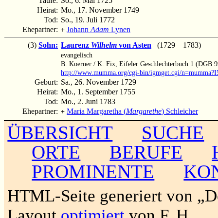
Taufe:
So., 6. Mai 1725
Heirat:
Mo., 17. November 1749
Tod:
So., 19. Juli 1772
Ehepartner:
Johann
Adam
Lynen
+
(3)
Sohn:
Laurenz
Wilhelm
von Asten
(1729 – 1783)
evangelisch
B. Koerner / K. Fix, Eifeler Geschlechterbuch 1 (DGB 99
http://www.mumma.org/cgi-bin/igmget.cgi/n=mumma?I
Geburt:
Sa., 26. November 1729
Heirat:
Mo., 1. September 1755
Tod:
Mo., 2. Juni 1783
Ehepartner:
Maria Margaretha (
Margarethe
) Schleicher
+
ÜBERSICHT
SUCHE
ORTE
BERUFE
PROMINENTE
KO
HTML-Seite generiert von „
Layout
optimiert
von F. H.