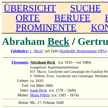
ÜBERSICHT
SUCHE
ORTE
BERUFE
PROMINENTE
KO
Abraham
Beck
/
Gertr
Tafelindex:
1 „Beck“
auf Tafel
Humboldt–Heidermanns
(
JPG
)
Ehemann:
Abraham Beck
(ca. 1610 – vor 1684)
evangelisch; Kupferhammerbesitzer
H.F. Macco, Geschichte und Genealogie der Familien Pel
F. Willems, Prym. Geschichte und Genealogie, Wiesbaden
Geburt:
ca. 1610
Tod:
vor März 1684
Vater:
Isaak Beck
(ca. 1578 – 1649)
Mutter:
Maria Pillera
(ca. 1585 – 1674)
Heirat:
Mi., 17. Februar 1649