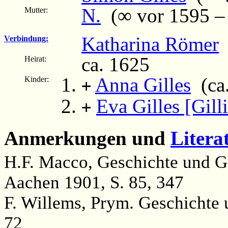
N.
(∞ vor 1595 – .
Mutter:
Katharina Römer
Verbindung:
ca. 1625
Heirat:
Anna Gilles
(ca.
Kinder:
+
Eva Gilles [Gilli
+
Anmerkungen und
Litera
H.F. Macco, Geschichte und Ge
Aachen 1901, S. 85, 347
F. Willems, Prym. Geschichte
72