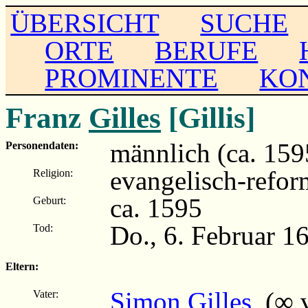
ÜBERSICHT
SUCHE
ORTE
BERUFE
PROMINENTE
KO
Franz
Gilles
[Gillis]
männlich (ca. 159
Personendaten:
evangelisch-refor
Religion:
ca. 1595
Geburt:
Do., 6. Februar 1
Tod:
Eltern:
Simon Gilles
(∞ v
Vater: