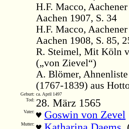
H.F. Macco, Aachener
Aachen 1907, S. 34
H.F. Macco, Aachener
Aachen 1908, S. 85, 2
R. Steimel, Mit Köln v
(„von Zievel“)
A. Blömer, Ahnenliste
(1767-1839) aus Hott
Geburt:
ca. April 1497
28. März 1565
Tod:
Goswin von Zevel
Vater:
♥
Katharina Daems
(
Mutter:
♥