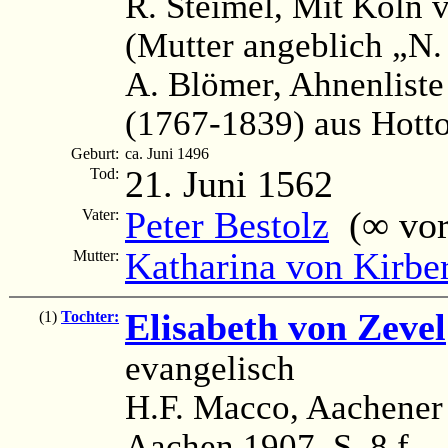
R. Steimel, Mit Köln v
(Mutter angeblich „N.
A. Blömer, Ahnenliste
(1767-1839) aus Hott
Geburt:
ca. Juni 1496
21. Juni 1562
Tod:
Peter Bestolz
(∞ vor 
Vater:
Katharina von Kirbe
Mutter:
Elisabeth von Zevel
(1)
Tochter:
evangelisch
H.F. Macco, Aachener
Aachen 1907, S. 8 f.