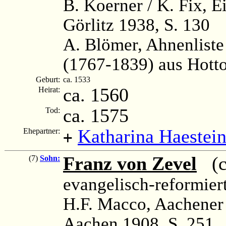
B. Koerner / K. Fix, 
Görlitz 1938, S. 130
A. Blömer, Ahnenliste
(1767-1839) aus Hott
Geburt:
ca. 1533
ca. 1560
Heirat:
ca. 1575
Tod:
Katharina Haestei
Ehepartner:
+
Franz von Zevel
(ca
(7)
Sohn:
evangelisch-reformier
H.F. Macco, Aachener
Aachen 1908, S. 251