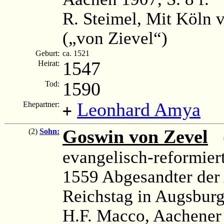
R. Steimel, Mit Köln v
(„von Zievel“)
Geburt:
ca. 1521
1547
Heirat:
1590
Tod:
Leonhard Amya
Ehepartner:
+
Goswin von Zevel
(
(2)
Sohn:
evangelisch-reformiert;
1559 Abgesandter der
Reichstag in Augsbur
H.F. Macco, Aachener