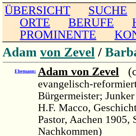
ÜBERSICHT
SUCHE
ORTE
BERUFE
PROMINENTE
KO
Adam
von Zevel
/
Barb
Adam von Zevel
(ca
Ehemann:
evangelisch-reformier
Bürgermeister; Junker
H.F. Macco, Geschicht
Pastor, Aachen 1905, S
Nachkommen)