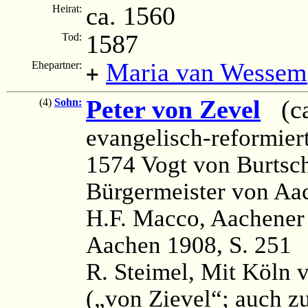
ca. 1560
Heirat:
1587
Tod:
Maria van Wessem
Ehepartner:
+
Peter von Zevel
(ca
(4)
Sohn:
evangelisch-reformier
1574 Vogt von Burtsc
Bürgermeister von Aa
H.F. Macco, Aachener
Aachen 1908, S. 251
R. Steimel, Mit Köln v
(„von Zievel“; auch 