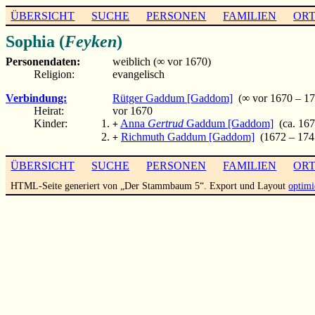
ÜBERSICHT
SUCHE
PERSONEN
FAMILIEN
OR
Sophia (
Feyken
)
Personendaten:
weiblich (∞ vor 1670)
Religion:
evangelisch
Verbindung:
Rütger Gaddum [Gaddom]
(∞ vor 1670 – 17
Heirat:
vor 1670
Kinder:
Anna
Gertrud
Gaddum [Gaddom]
(ca. 1670
+
Richmuth Gaddum [Gaddom]
(1672 – 174
+
ÜBERSICHT
SUCHE
PERSONEN
FAMILIEN
OR
HTML-Seite generiert von „Der Stammbaum 5“. Export und Layout
optimi