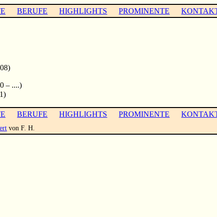
TE
BERUFE
HIGHLIGHTS
PROMINENTE
KONTAK
08)
 – ....)
1)
TE
BERUFE
HIGHLIGHTS
PROMINENTE
KONTAK
ert
von F. H.