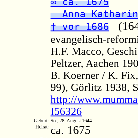
∞ ca. 1675
Anna Katharin
(1644
† vor 1686
evangelisch-reformi
H.F. Macco, Geschi
Peltzer, Aachen 190
B. Koerner / K. Fi
99), Görlitz 1938, 
http://www.mumma.
I56326
Geburt:
So., 28. August 1644
ca. 1675
Heirat: