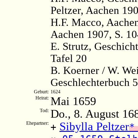
Peltzer, Aachen 190
H.F. Macco, Aache
Aachen 1907, S. 10
E. Strutz, Geschicht
Tafel 20
B. Koerner / W. Wei
Geschlechterbuch 5
Geburt:
1624
Mai 1659
Heirat:
Do., 8. August 16
Tod:
Sibylla Peltzer
Ehepartner:
+
*