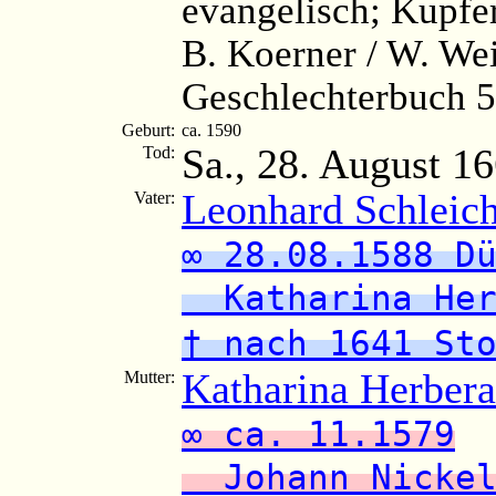
evangelisch; Kupfe
B. Koerner / W. Wei
Geschlechterbuch 5
Geburt:
ca. 1590
Sa., 28. August 1
Tod:
Leonhard Schleic
Vater:
∞ 28.08.1588 D
Katharina Her
† nach 1641 St
Katharina Herbera
Mutter:
∞ ca. 11.1579
Johann Nicke