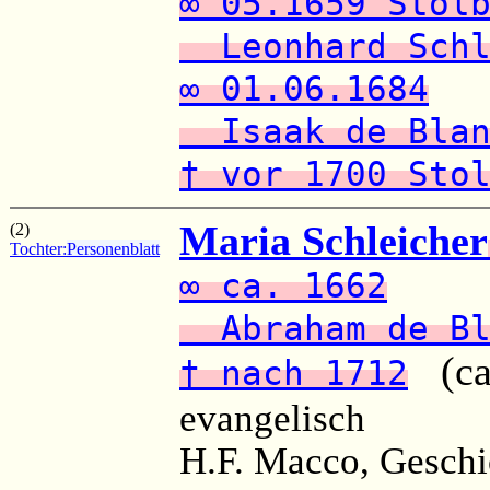
∞ 05.1659 Stol
Leonhard Schl
∞ 01.06.1684
Isaak de Blan
† vor 1700 Sto
Maria Schleicher
(2)
Tochter:
Personenblatt
∞ ca. 1662
Abraham de Bl
(ca.
† nach 1712
evangelisch
H.F. Macco, Geschi