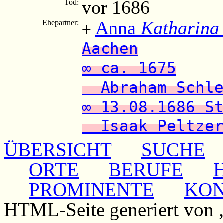
vor 1686
Tod:
Anna
Katharina
Ehepartner:
+
Aachen
∞ ca. 1675
Abraham Schle
∞ 13.08.1686 S
Isaak Peltze
ÜBERSICHT
SUCHE
ORTE
BERUFE
PROMINENTE
KO
HTML-Seite generiert von