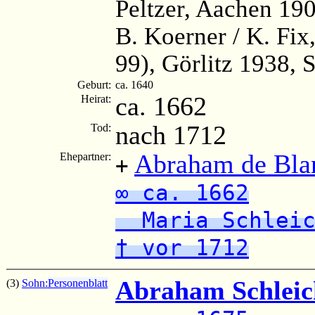
Peltzer, Aachen 190
B. Koerner / K. Fi
99), Görlitz 1938, 
Geburt:
ca. 1640
ca. 1662
Heirat:
nach 1712
Tod:
Abraham de Bla
Ehepartner:
+
∞ ca. 1662
Maria Schleic
† vor 1712
Abraham Schleic
(3)
Sohn:
Personenblatt