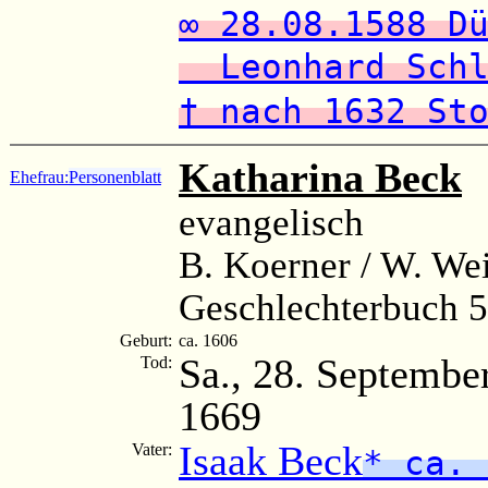
∞ 28.08.1588 D
Leonhard Schl
† nach 1632 St
Katharina Beck
(
Ehefrau:
Personenblatt
evangelisch
B. Koerner / W. Wei
Geschlechterbuch 5
Geburt:
ca. 1606
Sa., 28. Septembe
Tod:
1669
Isaak Beck
Vater:
* ca. 