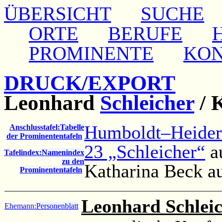
ÜBERSICHT
SUCHE
ORTE
BERUFE
PROMINENTE
KO
DRUCK/EXPORT
Leonhard
Schleicher
/
Humboldt–Heide
Anschlusstafel:
Tabelle
der Prominententafeln
23 „Schleicher“
a
Tafelindex:
Namenindex
zu den
Katharina Beck a
Prominententafeln
Leonhard Schlei
Ehemann:
Personenblatt