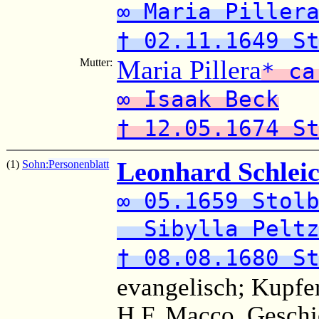
∞ Maria Piller
† 02.11.1649 S
Maria Pillera
Mutter:
* ca
∞ Isaak Beck
† 12.05.1674 S
Leonhard Schlei
(1)
Sohn:
Personenblatt
∞ 05.1659 Stol
Sibylla Peltz
† 08.08.1680 S
evangelisch; Kupfe
H.F. Macco, Geschi