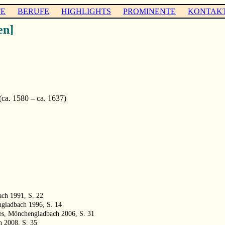
TE
BERUFE
HIGHLIGHTS
PROMINENTE
KONTAK
en]
ca. 1580 – ca. 1637)
ach 1991, S. 22
ngladbach 1996, S. 14
es, Mönchengladbach 2006, S. 31
h 2008, S. 35