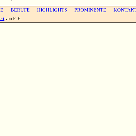
TE
BERUFE
HIGHLIGHTS
PROMINENTE
KONTAK
ert
von F. H.