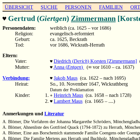
ÜBERSICHT
SUCHE
PERSONEN
FAMILIEN
OR
Gertrud (
Giertgen
)
Zimmermann
[Korst
♥
Personendaten:
weiblich (ca. 1625 – vor 1686)
Religion:
evangelisch-reformiert
Geburt:
ca. 1625, Beckrath
Tod:
vor 1686, Wickrath-Herrath
Eltern:
Vater:
Diedrich (
Derich
) Korsten [Zimmermann]
(
♥
Mutter:
Anna (
Entgen
)
(∞ vor 1610 – ca. 1637)
♥
Verbindung:
Jakob Maus
(ca. 1622 – nach 1695)
♥
Heirat:
So., 10. November 1647, Wickrathberg
Datum der Proklamation
Kinder:
Heinrich Maus
(ca. 1658 – nach 1728)
+
Lambert Maus
(ca. 1665 – ....)
♥
Anmerkungen und
Literatur
A. Blömer, Die Vorfahren der Johanna Margarethe Schröders, Mönchengladb
A. Blömer, Ahnenliste des Gottfried Quack (1794-1872) zu Herrath, Mönche
A. Blömer, Eine aus Borschemich stammende Familie Coengens oder Coentg
A. Blömer, Die Familie Mertens aus Herrath und Buchholz, Mönchengladbac