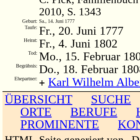
2010, S. 1343
Geburt:
Sa., 14. Juni 1777
Fr., 20. Juni 1777
Taufe:
Fr., 4. Juni 1802
Heirat:
Mo., 15. Februar 18
Tod:
Do., 18. Februar 180
Begräbnis:
Karl Wilhelm Albe
Ehepartner:
+
ÜBERSICHT
SUCHE
ORTE
BERUFE
PROMINENTE
KO
HTML-Seite generiert von „