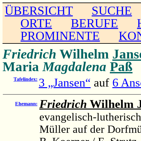
ÜBERSICHT
SUCHE
ORTE
BERUFE
PROMINENTE
KO
Friedrich
Wilhelm
Jans
Maria
Magdalena
Paß
3 „Jansen“
auf
6 Ans
Tafelindex:
Friedrich
Wilhelm J
Ehemann:
evangelisch-lutherisch
Müller auf der Dorfm