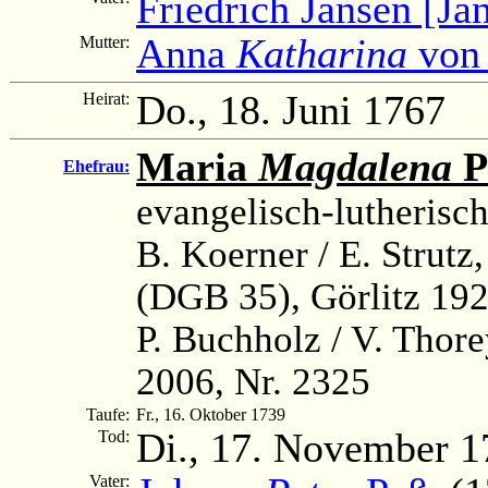
Friedrich Jansen [Ja
Anna
Katharina
von 
Mutter:
Do., 18. Juni 1767
Heirat:
Maria
Magdalena
P
Ehefrau:
evangelisch-lutherisc
B. Koerner / E. Strutz
(DGB 35), Görlitz 192
P. Buchholz / V. Thor
2006, Nr. 2325
Taufe:
Fr., 16. Oktober 1739
Di., 17. November 1
Tod:
Vater: