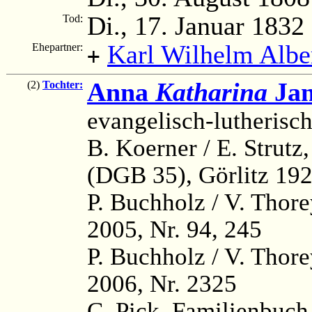
Di., 17. Januar 1832
Tod:
Karl Wilhelm Albe
Ehepartner:
+
Anna
Katharina
Jan
(2)
Tochter:
evangelisch-lutherisc
B. Koerner / E. Strutz
(DGB 35), Görlitz 192
P. Buchholz / V. Thor
2005, Nr. 94, 245
P. Buchholz / V. Thor
2006, Nr. 2325
C. Pick, Familienbuc