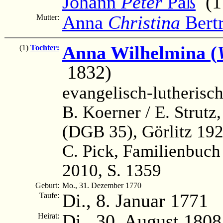
Johann
Peter
Paß
(17
Anna
Christina
Bert
Mutter:
Anna Wilhelmina (
(1)
Tochter:
1832)
evangelisch-lutherisc
B. Koerner / E. Strutz
(DGB 35), Görlitz 192
C. Pick, Familienbuc
2010, S. 1359
Geburt:
Mo., 31. Dezember 1770
Di., 8. Januar 1771
Taufe:
Di., 30. August 1808
Heirat: