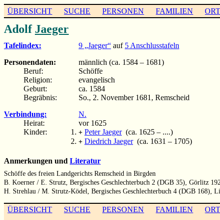
ÜBERSICHT
SUCHE
PERSONEN
FAMILIEN
OR
Adolf
Jaeger
Tafelindex:
9 „Jaeger“
auf
5 Anschlusstafeln
Personendaten:
männlich (ca. 1584 – 1681)
Beruf:
Schöffe
Religion:
evangelisch
Geburt:
ca. 1584
Begräbnis:
So., 2. November 1681, Remscheid
Verbindung:
N.
Heirat:
vor 1625
Kinder:
Peter Jaeger
(ca. 1625 – ....)
+
Diedrich Jaeger
(ca. 1631 – 1705)
+
Anmerkungen und
Literatur
Schöffe des freien Landgerichts Remscheid in Birgden
B. Koerner / E. Strutz, Bergisches Geschlechterbuch 2 (DGB 35), Görlitz 19
H. Strehlau / M. Strutz-Ködel, Bergisches Geschlechterbuch 4 (DGB 168), 
ÜBERSICHT
SUCHE
PERSONEN
FAMILIEN
OR