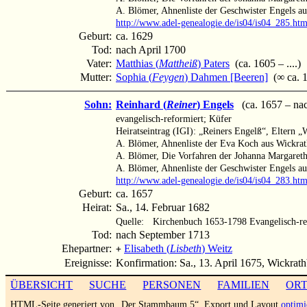
A. Blömer, Ahnenliste der Geschwister Engels a
http://www.adel-genealogie.de/is04/is04_285.ht
Geburt:
ca. 1629
Tod:
nach April 1700
Vater:
Matthias (
Mattheiß
) Paters
(ca. 1605 – ....)
Mutter:
Sophia (
Feygen
) Dahmen [Beeren]
(∞ ca. 1
Sohn:
Reinhard (
Reiner
) Engels
(ca. 1657 – na
evangelisch-reformiert; Küfer
Heiratseintrag (IGI): „Reiners Engelß“, Eltern 
A. Blömer, Ahnenliste der Eva Koch aus Wickra
A. Blömer, Die Vorfahren der Johanna Margareth
A. Blömer, Ahnenliste der Geschwister Engels a
http://www.adel-genealogie.de/is04/is04_283.ht
Geburt:
ca. 1657
Heirat:
Sa., 14. Februar 1682
Quelle:
Kirchenbuch 1653-1798 Evangelisch-re
Tod:
nach September 1713
Ehepartner:
Elisabeth (
Lisbeth
) Weitz
+
Ereignisse:
Konfirmation: Sa., 13. April 1675, Wickrat
ÜBERSICHT
SUCHE
PERSONEN
FAMILIEN
OR
HTML-Seite generiert von „Der Stammbaum 5“. Export und Layout
optimi