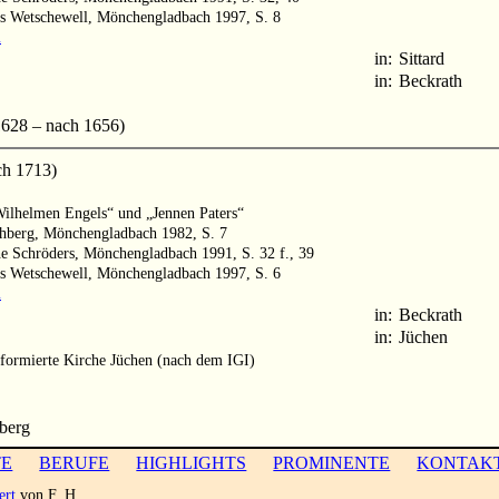
us Wetschewell, Mönchengladbach 1997, S. 8
m
in:
Sittard
in:
Beckrath
628 – nach 1656)
ch 1713)
„Wilhelmen Engels“ und „Jennen Paters“
thberg, Mönchengladbach 1982, S. 7
e Schröders, Mönchengladbach 1991, S. 32 f., 39
us Wetschewell, Mönchengladbach 1997, S. 6
m
in:
Beckrath
in:
Jüchen
formierte Kirche Jüchen (nach dem IGI)
hberg
TE
BERUFE
HIGHLIGHTS
PROMINENTE
KONTAK
ert
von F. H.