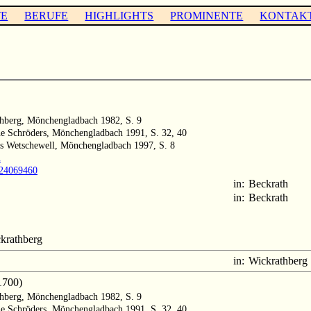
TE
BERUFE
HIGHLIGHTS
PROMINENTE
KONTAK
thberg, Mönchengladbach 1982, S. 9
he Schröders, Mönchengladbach 1991, S. 32, 40
us Wetschewell, Mönchengladbach 1997, S. 8
m
1024069460
in:
Beckrath
in:
Beckrath
krathberg
in:
Wickrathberg
1700)
thberg, Mönchengladbach 1982, S. 9
he Schröders, Mönchengladbach 1991, S. 32, 40