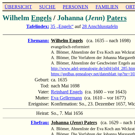
ÜBERSICHT
SUCHE
PERSONEN
FAMILIEN
OR
Wilhelm
Engels
/
Johanna (
Jenn
)
Paters
Tafelindex:
35 „Engels“
auf
28 Anschlusstafeln
Ehemann:
Wilhelm Engels
(ca. 1635 – nach 1698)
evangelisch-reformiert
A. Blömer, Ahnenliste der Eva Koch aus Wickra
A. Blömer, Die Vorfahren der Johanna Margaret
A. Blömer, Ahnenliste der Geschwister Engels a
http://www.adel-genealogie.de/is04/is04_285.ht
https://gedbas.genealogy.net/datenblatt.jsp?nr=
Geburt:
ca. 1635
Tod:
nach Mai 1698
Vater:
Reinhard Engels
(ca. 1600 – vor 1643)
Mutter:
Eva Gellermann
(ca. 1610 – vor 1677)
Ereignisse:
Konfirmation: So., 23. Dezember 1657, Wic
Heirat:
So., 7. Mai 1656
Ehefrau:
Johanna (
Jenn
) Paters
(ca. 1629 – nach 
A. Blömer, Ahnenliste der Eva Koch aus Wickra
A. Blömer, Die Vorfahren der Johanna Margaret