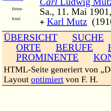
Carl
Ludwig Mut
Sa., 11. Mai 1901
Heirat:
Karl Mutz
(1910
Kind:
+
ÜBERSICHT
SUCHE
ORTE
BERUFE
PROMINENTE
KO
HTML-Seite generiert von „
Layout
optimiert
von F. H.