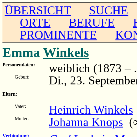
ÜBERSICHT
SUCHE
ORTE
BERUFE
PROMINENTE
KO
Emma
Winkels
weiblich (1873 – ..
Personendaten:
Di., 23. Septembe
Geburt:
Eltern:
Heinrich Winkels
Vater:
Johanna Knops
(∞
Mutter:
Verbindung: