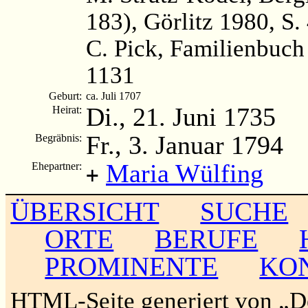
183), Görlitz 1980, S.
C. Pick, Familienbuch
1131
Geburt:
ca. Juli 1707
Di., 21. Juni 1735
Heirat:
Fr., 3. Januar 1794
Begräbnis:
Maria Wülfing
Ehepartner:
+
ÜBERSICHT
SUCHE
ORTE
BERUFE
PROMINENTE
KO
HTML-Seite generiert von „