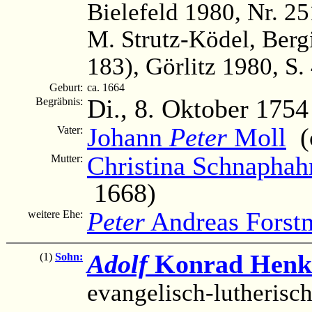
Bielefeld 1980, Nr. 2
M. Strutz-Ködel, Ber
183), Görlitz 1980, S.
Geburt:
ca. 1664
Di., 8. Oktober 1754
Begräbnis:
Johann
Peter
Moll
(c
Vater:
Christina Schnaphah
Mutter:
1668)
Peter
Andreas Forst
weitere Ehe:
Adolf
Konrad Henke
(1)
Sohn:
evangelisch-lutheris