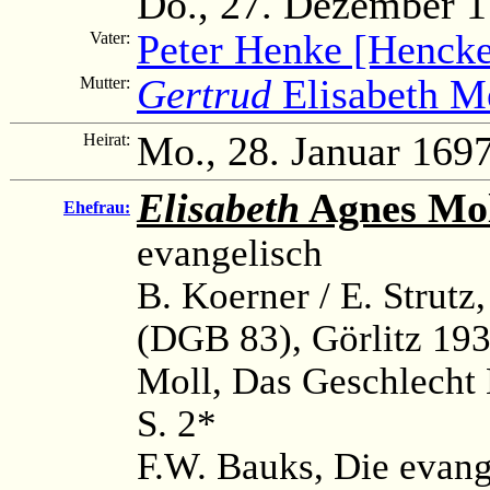
Do., 27. Dezember 
Peter Henke [Hencke
Vater:
Gertrud
Elisabeth M
Mutter:
Mo., 28. Januar 169
Heirat:
Elisabeth
Agnes Mo
Ehefrau:
evangelisch
B. Koerner / E. Strutz
(DGB 83), Görlitz 193
Moll, Das Geschlecht 
S. 2*
F.W. Bauks, Die evange