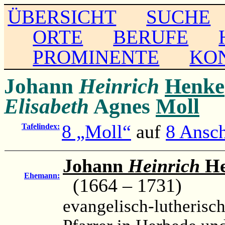
ÜBERSICHT
SUCHE
ORTE
BERUFE
PROMINENTE
KO
Johann
Heinrich
Henke
Elisabeth
Agnes
Moll
8 „Moll“
auf
8 Ansch
Tafelindex:
Johann
Heinrich
He
Ehemann:
(1664 – 1731)
evangelisch-lutherisch