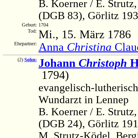
B. Koerner / E. Strutz
(DGB 83), Görlitz 1935
Geburt:
1704
Mi., 15. März 1786
Tod:
Anna
Christina
Clau
Ehepartner:
Johann
Christoph
H
(2)
Sohn:
1794)
evangelisch-lutherisc
Wundarzt in Lennep
B. Koerner / E. Strutz
(DGB 24), Görlitz 191
M. Strutz-Ködel, Ber