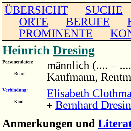
ÜBERSICHT
SUCHE
ORTE
BERUFE
PROMINENTE
KO
Heinrich
Dresing
männlich (.... – ...
Personendaten:
Kaufmann, Rentme
Beruf:
Elisabeth Clothm
Verbindung:
Bernhard Dresi
Kind:
+
Anmerkungen und
Litera