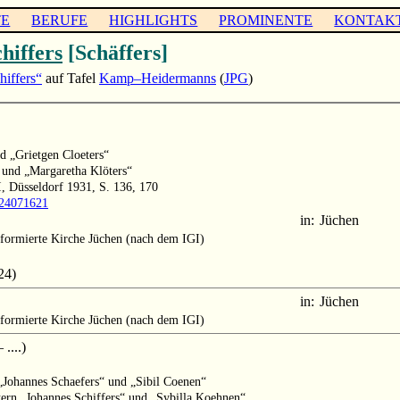
TE
BERUFE
HIGHLIGHTS
PROMINENTE
KONTAK
hiffers
[Schäffers]
hiffers“
auf Tafel
Kamp–Heidermanns
(
JPG
)
nd „Grietgen Cloeters“
“ und „Margaretha Klöters“
, Düsseldorf 1931, S. 136, 170
1024071621
in:
Jüchen
formierte Kirche Jüchen (nach dem IGI)
24)
in:
Jüchen
formierte Kirche Jüchen (nach dem IGI)
....)
 „Johannes Schaefers“ und „Sibil Coenen“
ltern „Johannes Schiffers“ und „Sybilla Koehnen“