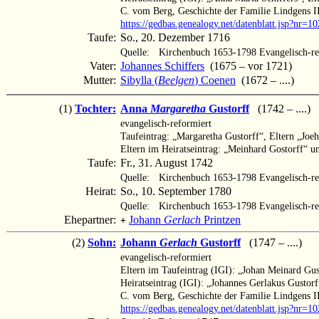
C. vom Berg, Geschichte der Familie Lindgens II
https://gedbas.genealogy.net/datenblatt.jsp?nr=
Taufe:
So., 20. Dezember 1716
Quelle:
Kirchenbuch 1653-1798 Evangelisch-re
Vater:
Johannes Schiffers
(1675 – vor 1721)
Mutter:
Sibylla (
Beelgen
) Coenen
(1672 – ....)
(1)
Tochter:
Anna
Margaretha
Gustorff
(1742 – ....)
evangelisch-reformiert
Taufeintrag: „Margaretha Gustorff“, Eltern „Jo
Eltern im Heiratseintrag: „Meinhard Gostorff“ u
Taufe:
Fr., 31. August 1742
Quelle:
Kirchenbuch 1653-1798 Evangelisch-re
Heirat:
So., 10. September 1780
Quelle:
Kirchenbuch 1653-1798 Evangelisch-re
Ehepartner:
Johann
Gerlach
Printzen
+
(2)
Sohn:
Johann
Gerlach
Gustorff
(1747 – ....)
evangelisch-reformiert
Eltern im Taufeintrag (IGI): „Johan Meinard Gus
Heiratseintrag (IGI): „Johannes Gerlakus Gustor
C. vom Berg, Geschichte der Familie Lindgens II
https://gedbas.genealogy.net/datenblatt.jsp?nr=