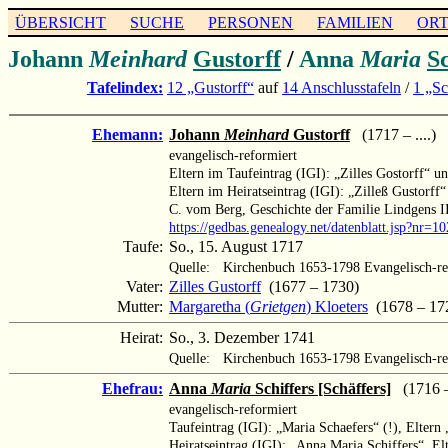
ÜBERSICHT
SUCHE
PERSONEN
FAMILIEN
OR
Johann
Meinhard
Gustorff
/
Anna
Maria
Sc
Tafelindex:
12 „Gustorff“
auf
14 Anschlusstafeln
/
1 „Sc
Ehemann:
Johann
Meinhard
Gustorff
(1717 – ....)
evangelisch-reformiert
Eltern im Taufeintrag (IGI): „Zilles Gostorff“ u
Eltern im Heiratseintrag (IGI): „Zilleß Gustorff
C. vom Berg, Geschichte der Familie Lindgens II
https://gedbas.genealogy.net/datenblatt.jsp?nr=
Taufe:
So., 15. August 1717
Quelle:
Kirchenbuch 1653-1798 Evangelisch-re
Vater:
Zilles Gustorff
(1677 – 1730)
Mutter:
Margaretha (
Grietgen
) Kloeters
(1678 – 17
Heirat:
So., 3. Dezember 1741
Quelle:
Kirchenbuch 1653-1798 Evangelisch-re
Ehefrau:
Anna
Maria
Schiffers [Schäffers]
(1716 – 
evangelisch-reformiert
Taufeintrag (IGI): „Maria Schaefers“ (!), Eltern
Heiratseintrag (IGI): „Anna Maria Schiffers“, E