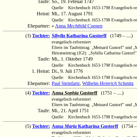
Taufe:
So., 19. Februar 1747
Quelle:
Kirchenbuch 1653-1798 Evangelisch-re
Heirat:
Mi., 17. August 1791
Quelle:
Kirchenbuch 1653-1798 Evangelisch-re
Ehepartner:
Anna
Mechthild
Coenen
+
(3)
Tochter:
Sibylla
Katharina Gustorff
(1749 – ....)
evangelisch-reformiert
Eltern im Taufeintrag: „Meinard Gustorf“ und „M
Heiratseintrag (IGI): „Sybilla Catharina Gustorf
Taufe:
Mi., 1. Oktober 1749
Quelle:
Kirchenbuch 1653-1798 Evangelisch-re
1. Heirat:
Di., 9. Juli 1776
Quelle:
Kirchenbuch 1653-1798 Evangelisch-re
Ehepartner:
Paul Steinfartz
,
Wilhelm
Heinrich
Schmitz
(4)
Tochter:
Anna
Sophia
Gustorff
(1751 – ....)
evangelisch-reformiert
Eltern im Taufeintrag: „Meinard Gustorf“ und „M
Taufe:
Mi., 21. April 1751
Quelle:
Kirchenbuch 1653-1798 Evangelisch-re
(5)
Tochter:
Anna
Maria
Katharina Gustorff
(1754 – .
evangelisch-reformiert