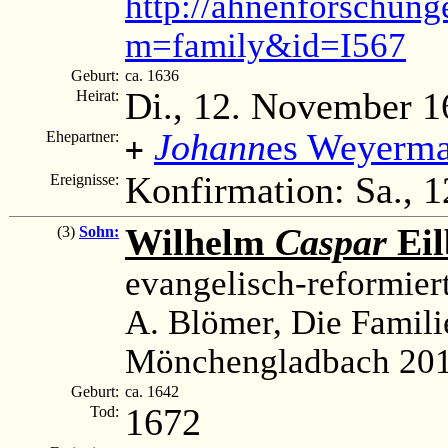
http://ahnenforschung
m=family&id=I567
Geburt:
ca. 1636
Di., 12. November 1
Heirat:
Johann
es Weyerm
Ehepartner:
+
Konfirmation: Sa., 1
Ereignisse:
Wilhelm
Caspar
Eil
(3)
Sohn:
evangelisch-reformiert
A. Blömer, Die Famili
Mönchengladbach 201
Geburt:
ca. 1642
1672
Tod: