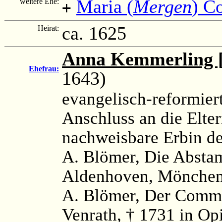
Maria (
Mergen
) C
weitere Ehe:
+
ca. 1625
Heirat:
Anna Kemmerling 
Ehefrau:
1643)
evangelisch-reformier
Anschluss an die Elte
nachweisbare Erbin d
A. Blömer, Die Absta
Aldenhoven, Mönchen
A. Blömer, Der Commi
Venrath, † 1731 in Op