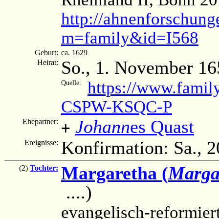
http://ahnenforschung
m=family&id=I568
Geburt:
ca. 1629
So., 1. November 16
Heirat:
https://www.famil
Quelle:
CSPW-KSQC-P
Johann
es Quast
Ehepartner:
+
Konfirmation: Sa., 2
Ereignisse:
Margaretha (
Marga
(2)
Tochter:
....)
evangelisch-reformier