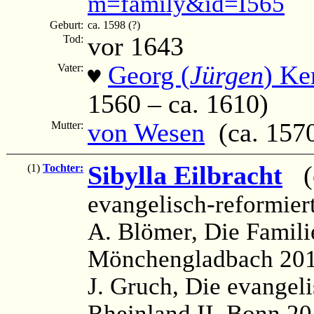
m=family&id=I565
Geburt:
ca. 1598 (?)
vor 1643
Tod:
Georg (
Jürgen
) Ke
Vater:
♥
1560 – ca. 1610)
von Wesen
(ca. 1570 
Mutter:
Sibylla Eilbracht
(c
(1)
Tochter:
evangelisch-reformier
A. Blömer, Die Famili
Mönchengladbach 2012
J. Gruch, Die evangel
Rheinland II, Bonn 20