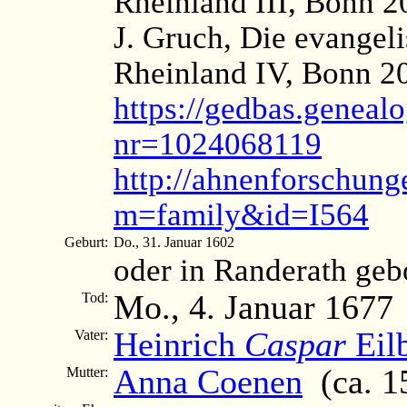
Rheinland III, Bonn 2
J. Gruch, Die evangel
Rheinland IV, Bonn 2
https://gedbas.genealo
nr=1024068119
http://ahnenforschung
m=family&id=I564
Geburt:
Do., 31. Januar 1602
oder in Randerath geb
Mo., 4. Januar 1677
Tod:
Heinrich
Caspar
Eil
Vater:
Anna Coenen
(ca. 1
Mutter: