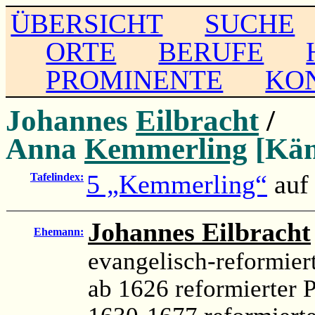
ÜBERSICHT
SUCHE
ORTE
BERUFE
PROMINENTE
KO
Johannes
Eilbracht
/
Anna
Kemmerling
[Käm
5 „Kemmerling“
au
Tafelindex:
Johannes Eilbracht
Ehemann:
evangelisch-reformiert
ab 1626 reformierter P